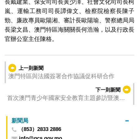
長戴建業、保安司司長黃少澤、社會文化司司長柯
嵐、運輸工務司司長譚偉文、檢察院檢察長陳子
勁、廉政專員歐陽湘、審計長歐陽瑜、警察總局局
長梁文昌、澳門特區海關關長何浩瀚，以及行政長
官辦公室主任陳格。
上一則新聞
澳門特區與法國簽署合作協議促科研合作
下一則新聞
首次澳門青少年國家安全教育主題參訪暨澳門
青少年國家安全教育基地揭牌儀式在山東成功
舉辦
新聞局
（853）2833 2886
info@gcs.gov.mo