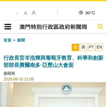
A
C
A
30°
A
搜尋
目錄
首頁
新聞
繁
简
PT
EN
行政長官岑浩輝與葡萄牙教育、科學和創新
部部長費爾南多·亞歷山大會面
新聞局
2026-06-10 21:09