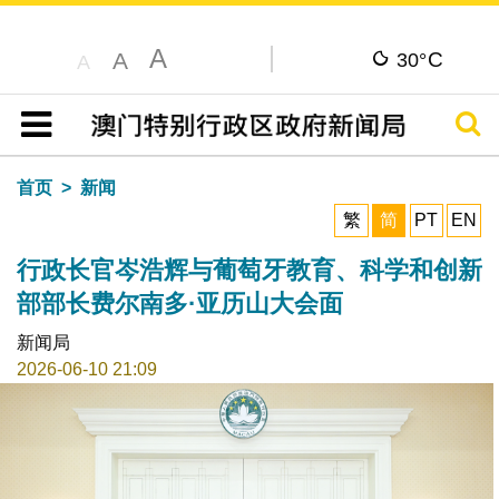
A
C
A
30°
A
搜寻
目录
首页
新闻
繁
简
PT
EN
行政长官岑浩辉与葡萄牙教育、科学和创新
部部长费尔南多·亚历山大会面
新闻局
2026-06-10 21:09