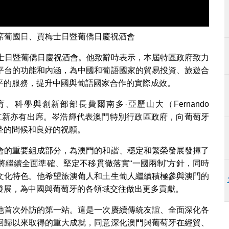
席葡國日、賈梅士日暨葡僑日慶祝酒會
梅士日暨葡僑日慶祝酒會。他致辭時表示，本屆特區政府致力
平台的功能和內涵，為中國和葡語國家的貿易投資、旅遊合
平的服務，提升中國與葡語國家合作的實際成效。
科學與創新部部長費爾南多·亞歷山大（Fernando
員卞立新亦有出席。岑浩輝代表澳門特別行政區政府，向葡萄牙
摯的問候和良好的祝願。
會的重要組成部分，為澳門的和諧、穩定和繁榮發展發揮了
將繼續全面準確、堅定不移貫徹落實“一國兩制”方針，同時
文化特色。他希望旅澳葡人和土生葡人繼續積極參與澳門的
發展，為中國與葡萄牙的各領域交往做出更多貢獻。
他首次外訪的第一站。這是一次賡續傳統友誼、全面深化各
回歸以來取得的重大成就，同意深化澳門與葡萄牙在經貿、