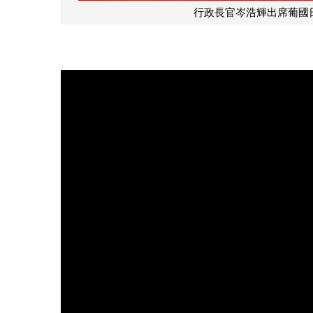
行政長官岑浩輝出席葡國