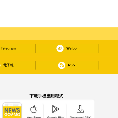
Telegram
Weibo
電子報
RSS
下載手機應用程式
澳門政府新聞 APP - App Store 下載
澳門政府新聞 APP - Google Pla
澳門政府新聞 APP -