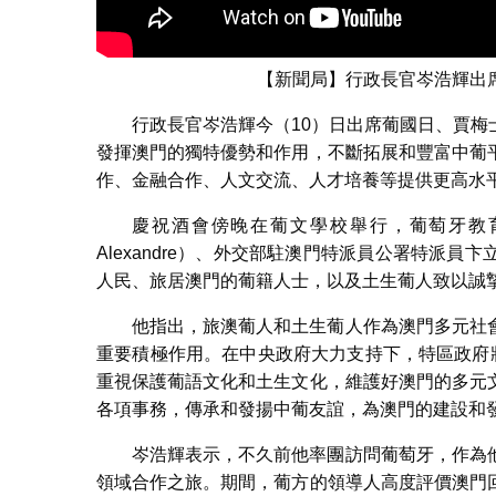
【新聞局】行政長官岑浩輝出
行政長官岑浩輝今（10）日出席葡國日、賈
發揮澳門的獨特優勢和作用，不斷拓展和豐富中葡
作、金融合作、人文交流、人才培養等提供更高水
慶祝酒會傍晚在葡文學校舉行，葡萄牙教育、
Alexandre）、外交部駐澳門特派員公署特派
人民、旅居澳門的葡籍人士，以及土生葡人致以誠
他指出，旅澳葡人和土生葡人作為澳門多元社
重要積極作用。在中央政府大力支持下，特區政府
重視保護葡語文化和土生文化，維護好澳門的多元
各項事務，傳承和發揚中葡友誼，為澳門的建設和
岑浩輝表示，不久前他率團訪問葡萄牙，作為
領域合作之旅。期間，葡方的領導人高度評價澳門