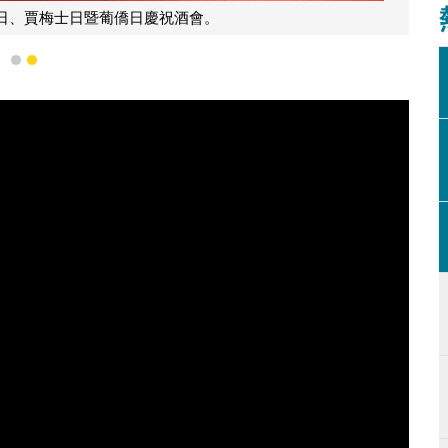
日、賈梅士日暨葡僑日慶祝酒會。
1
2