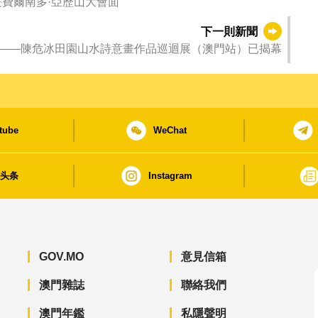
費爾南多·亞歷山大會面
下一則新聞
靈——陳危冰田園山水詩意畫作品巡迴展（澳門站）已揭幕
tube
WeChat
日头条
Instagram
GOV.MO
意見信箱
澳門雜誌
聯絡我們
澳門年鑑
私隱聲明