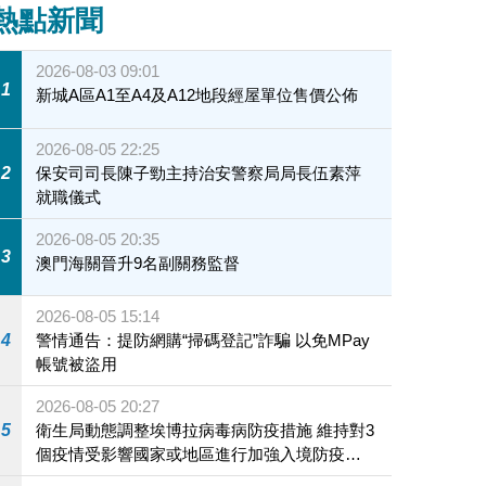
熱點新聞
2026-08-03 09:01
1
新城A區A1至A4及A12地段經屋單位售價公佈
2026-08-05 22:25
2
保安司司長陳子勁主持治安警察局局長伍素萍
就職儀式
2026-08-05 20:35
3
澳門海關晉升9名副關務監督
2026-08-05 15:14
4
警情通告：提防網購“掃碼登記”詐騙 以免MPay
帳號被盜用
2026-08-05 20:27
5
衛生局動態調整埃博拉病毒病防疫措施 維持對3
個疫情受影響國家或地區進行加強入境防疫措
施