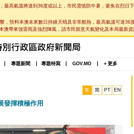
高氣溫將達到36度或以上，市民需慎防中暑，避免在烈日下進行戶
響，預料本澳未來數日持續天晴及非常酷熱，最高氣溫可達36
帶來強雷雨及強烈陣風，請市民留意天氣變化及本局最新資訊。(於 2
專題新聞
專題特寫
GOV.MO
+ 更多
繁
简
PT
EN
展發揮積極作用