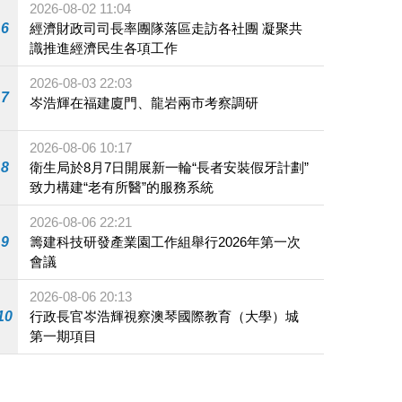
2026-08-02 11:04
6
經濟財政司司長率團隊落區走訪各社團 凝聚共
識推進經濟民生各項工作
2026-08-03 22:03
7
岑浩輝在福建廈門、龍岩兩市考察調研
2026-08-06 10:17
8
衛生局於8月7日開展新一輪“長者安裝假牙計劃”
致力構建“老有所醫”的服務系統
2026-08-06 22:21
9
籌建科技研發產業園工作組舉行2026年第一次
會議
2026-08-06 20:13
10
行政長官岑浩輝視察澳琴國際教育（大學）城
第一期項目