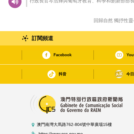
行政長官岑浩輝與葡萄牙教育、科學和創新部部長
回歸自然 獨抒性
訂閱頻道
Facebook
You
抖音
今
澳門南灣大馬路762-804號中華廣場15樓
https://www.gcs.gov.mo