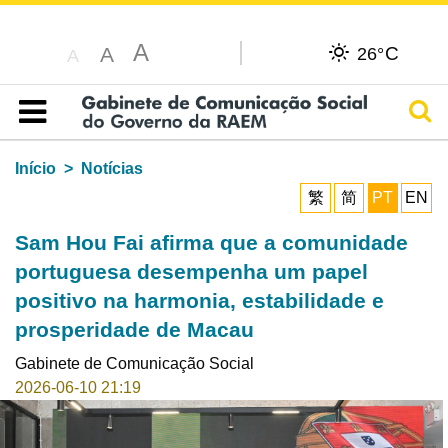
A
C
A
26°
A
Pesq
Índice
Início
Notícias
繁
简
PT
EN
Sam Hou Fai afirma que a comunidade
portuguesa desempenha um papel
positivo na harmonia, estabilidade e
prosperidade de Macau
Gabinete de Comunicação Social
2026-06-10 21:19