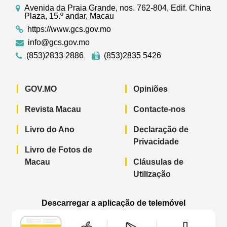
Avenida da Praia Grande, nos. 762-804, Edif. China
Plaza, 15.º andar, Macau
https://www.gcs.gov.mo
info@gcs.gov.mo
(853)2833 2886
(853)2835 5426
GOV.MO
Opiniões
Revista Macau
Contacte-nos
Livro do Ano
Declaração de
Privacidade
Livro de Fotos de
Macau
Cláusulas de
Utilização
Descarregar a aplicação de telemóvel
Aplicação de telemóvel “Notícias do G
Aplicação de telemóvel “
Aplicação 