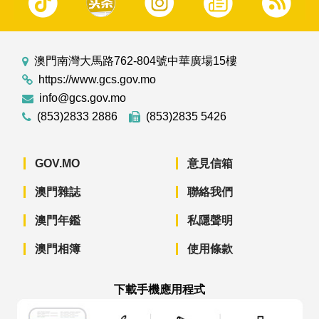
澳門南灣大馬路762-804號中華廣場15樓
https://www.gcs.gov.mo
info@gcs.gov.mo
(853)2833 2886
(853)2835 5426
GOV.MO
意見信箱
澳門雜誌
聯絡我們
澳門年鑑
私隱聲明
澳門相簿
使用條款
下載手機應用程式
澳門政府新聞 APP - App Store 下載
澳門政府新聞 APP - Googl
澳門政府新聞 