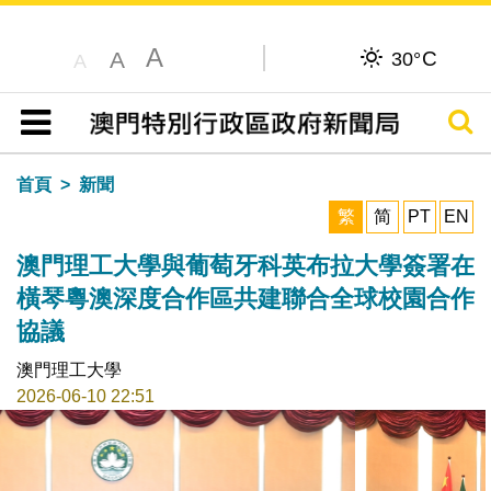
A
C
A
30°
A
搜尋
目錄
首頁
新聞
繁
简
PT
EN
澳門理工大學與葡萄牙科英布拉大學簽署在
橫琴粵澳深度合作區共建聯合全球校園合作
協議
澳門理工大學
2026-06-10 22:51