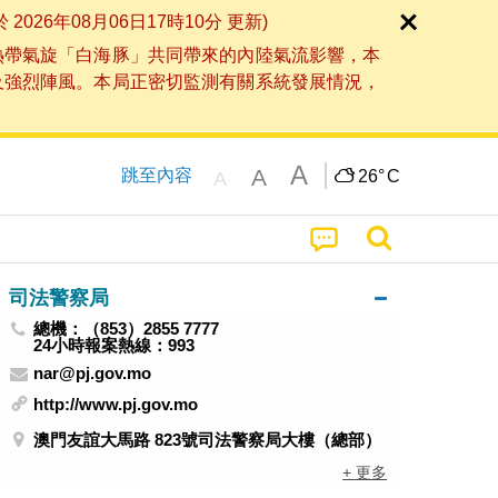
6年08月06日17時10分 更新)
熱帶氣旋「白海豚」共同帶來的內陸氣流影響，本
及強烈陣風。本局正密切監測有關系統發展情況，
A
A
跳至內容
26°
C
A
司法警察局
總機：（853）2855 7777
24小時報案熱線：993
nar@pj.gov.mo
http://www.pj.gov.mo
澳門友誼大馬路 823號司法警察局大樓（總部）
+ 更多