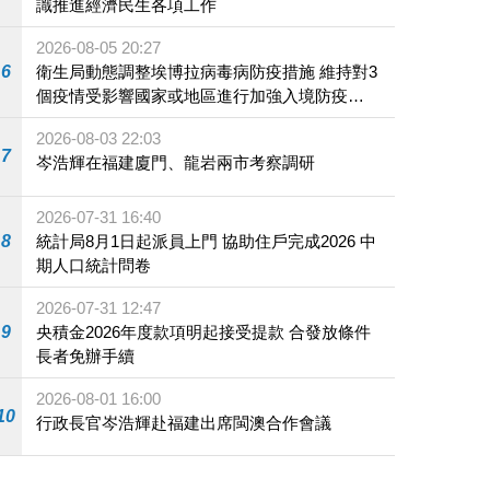
識推進經濟民生各項工作
2026-08-05 20:27
6
衛生局動態調整埃博拉病毒病防疫措施 維持對3
個疫情受影響國家或地區進行加強入境防疫措
施
2026-08-03 22:03
7
岑浩輝在福建廈門、龍岩兩市考察調研
2026-07-31 16:40
8
統計局8月1日起派員上門 協助住戶完成2026 中
期人口統計問卷
2026-07-31 12:47
9
央積金2026年度款項明起接受提款 合發放條件
長者免辦手續
2026-08-01 16:00
10
行政長官岑浩輝赴福建出席閩澳合作會議