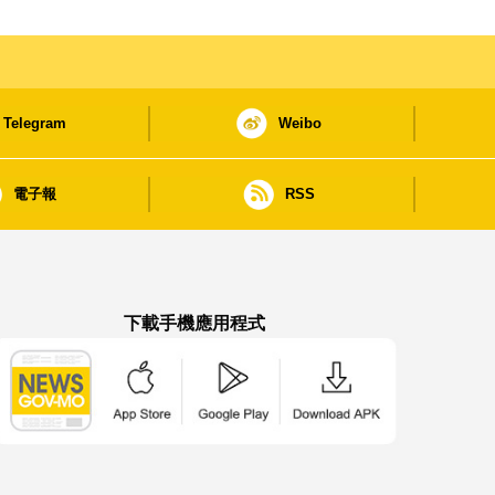
Telegram
Weibo
電子報
RSS
下載手機應用程式
澳門政府新聞 APP - App Store 下載
澳門政府新聞 APP - Google Pla
澳門政府新聞 APP -