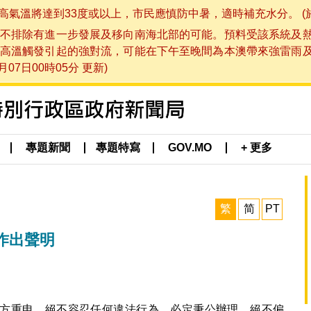
將達到33度或以上，市民應慎防中暑，適時補充水分。 (於 202
不排除有進一步發展及移向南海北部的可能。預料受該系統及
高溫觸發引起的強對流，可能在下午至晚間為本澳帶來強雷雨
07日00時05分 更新)
專題新聞
專題特寫
GOV.MO
+ 更多
繁
简
PT
作出聲明
方重申，絕不容忍任何違法行為，必定秉公辦理、絕不偏