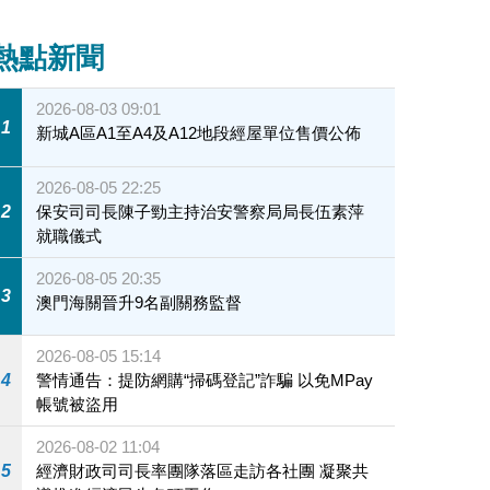
熱點新聞
2026-08-03 09:01
1
新城A區A1至A4及A12地段經屋單位售價公佈
2026-08-05 22:25
2
保安司司長陳子勁主持治安警察局局長伍素萍
就職儀式
2026-08-05 20:35
3
澳門海關晉升9名副關務監督
2026-08-05 15:14
4
警情通告：提防網購“掃碼登記”詐騙 以免MPay
帳號被盜用
2026-08-02 11:04
5
經濟財政司司長率團隊落區走訪各社團 凝聚共