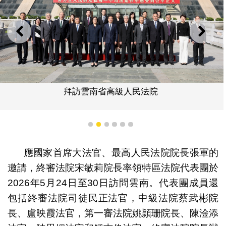
上一則
下一
拜訪雲南省高級人民法院
1
2
3
4
5
6
應國家首席大法官、最高人民法院院長張軍的
邀請，終審法院宋敏莉院長率領特區法院代表團於
2026年5月24日至30日訪問雲南。代表團成員還
包括終審法院司徒民正法官，中級法院蔡武彬院
長、盧映霞法官，第一審法院姚頴珊院長、陳淦添