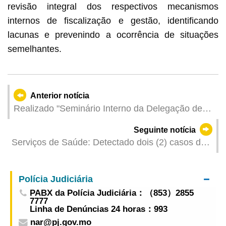
revisão integral dos respectivos mecanismos
internos de fiscalização e gestão, identificando
lacunas e prevenindo a ocorrência de situações
semelhantes.
Anterior notícia
Realizado "Seminário Interno da Delegação de
Estudo e Prospecção a São Paulo, Brasil no
Seguinte notícia
âmbito das Ciências da Vida" Explorando
Serviços de Saúde: Detectado dois (2) casos de
oportunidades no mercado farmacêutico latino-
infecção colectiva de gripe
americano e apoiando a internacionalização das
empresas, resultando na celebração de 5
Polícia Judiciária
projectos de cooperação
PABX da Polícia Judiciária：（853）2855
7777
Linha de Denúncias 24 horas：993
nar@pj.gov.mo