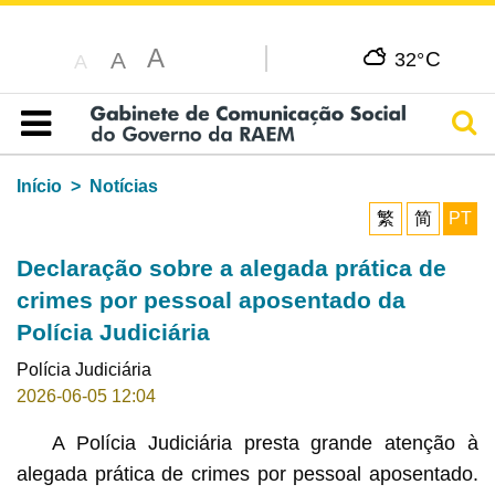
A
C
A
32°
A
Pesq
Índice
Início
Notícias
繁
简
PT
Declaração sobre a alegada prática de
crimes por pessoal aposentado da
Polícia Judiciária
Polícia Judiciária
2026-06-05 12:04
A Polícia Judiciária presta grande atenção à
alegada prática de crimes por pessoal aposentado.