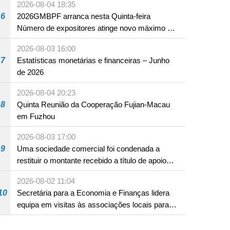
2026-08-04 18:35
6
2026GMBPF arranca nesta Quinta-feira
Número de expositores atinge novo máximo em
18 anos
2026-08-03 16:00
7
Estatísticas monetárias e financeiras – Junho
de 2026
2026-08-04 20:23
8
Quinta Reunião da Cooperação Fujian-Macau
em Fuzhou
2026-08-03 17:00
9
Uma sociedade comercial foi condenada a
restituir o montante recebido a título de apoio
pecuniário para combater a epidemia de 2022,
2026-08-02 11:04
por não ter sido provado que reunia os
10
Secretária para a Economia e Finanças lidera
requisitos para a sua atribuição
equipa em visitas às associações locais para
consolidar consensos e promover os trabalhos
nas áreas económica e social