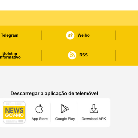
Telegram
Weibo
Boletim
RSS
informativo
Descarregar a aplicação de telemóvel
Aplicação de telemóvel “Notícias do Governo
Aplicação de telemóvel “Notícia
Aplicação de telem