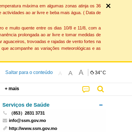
a temperatura máxima em algumas zonas atinja os 36
actividades ao ar livre e beba mais água. ( Data de
o e muito quente entre os dias 10/8 e 11/8, com a
anência prolongada ao ar livre e tomar medidas de
 aguaceiros, trovoadas e rajadas de vento fortes na
ção que acompanhe as variações meteorológicas e as
A
A
Saltar para o conteúdo
34°
C
A
+ mais
Serviços de Saúde
（853）2831 3731
info@ssm.gov.mo
http://www.ssm.gov.mo