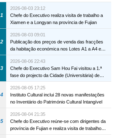
2026-08-03 23:12
1
Chefe do Executivo realiza visita de trabalho a
Xiamen e a Longyan na província de Fujian
2026-08-03 09:01
2
Publicação dos preços de venda das fracções
da habitação económica nos Lotes A1 a A4 e
A12 da Zona A dos Novos Aterros
2026-08-06 22:43
3
Chefe do Executivo Sam Hou Fai visitou a 1.ª
fase do projecto da Cidade (Universitária) de
Educação Internacional de Macau e Hengqin
2026-08-05 17:25
4
Instituto Cultural inclui 28 novas manifestações
no Inventário do Património Cultural Intangível
2026-08-04 21:35
5
Chefe do Executivo reúne-se com dirigentes da
província de Fujian e realiza visita de trabalho
em Fuzhou