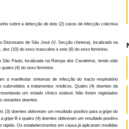
nho sobre a detecção de dois (2) casos de infecção colectiva
io Diocesano de São José (V, Secção chinesa), localizado na
s, dez (10) do sexo masculino e seis (6) do sexo feminino;
a São Paulo, localizada na Rampa dos Cavaleiros, tendo sido
e quatro (4) do sexo feminino.
a manifestar sintomas de infecção do tracto respiratório
do submetidos a tratamentos médicos. Quatro (4) doentes da
esentando um estado clínico estável. Não foram registados
s restantes doentes.
rês (3) doentes obtiveram um resultado positivo para a gripe do
 a gripe B e quatro (4) doentes obtiveram um resultado positivo
ste rápido. Os estabelecimentos em causa já aplicaram medidas