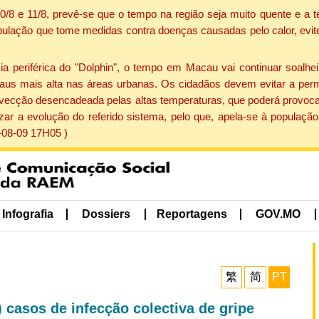
 10/8 e 11/8, prevê-se que o tempo na região seja muito quente e 
pulação que tome medidas contra doenças causadas pelo calor, evite 
periférica do "Dolphin", o tempo em Macau vai continuar soalheir
aus mais alta nas áreas urbanas. Os cidadãos devem evitar a perm
vecção desencadeada pelas altas temperaturas, que poderá provocar
izar a evolução do referido sistema, pelo que, apela-se à popula
-08-09 17H05 )
Infografia
Dossiers
Reportagens
GOV.MO
繁
简
PT
 casos de infecção colectiva de gripe