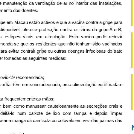
e manutenção da ventilação de ar no interior das instalações,
amento dos doentes.
pe em Macau estão activos e que a vacina contra a gripe para
sponível, oferece protecção contra os vírus da gripe A e B,
s estirpes virais em circulação. Esta vacina pode reduzir
omenda-se que os residentes que não tenham sido vacinados
 evitar contrair gripe ou outras doenças infeciosas do trato
ser tomadas as seguintes medidas:
Covid-19 recomendada;
miliar têm um sono adequado, uma alimentação equilibrada e
var frequentemente as mãos;
ssir, bem como manusear cautelosamente as secreções orais e
eitá-lo num caixote de lixo com tampa e depois limpar
 usar a manga da camisola ou cotovelo em vez das palmas das