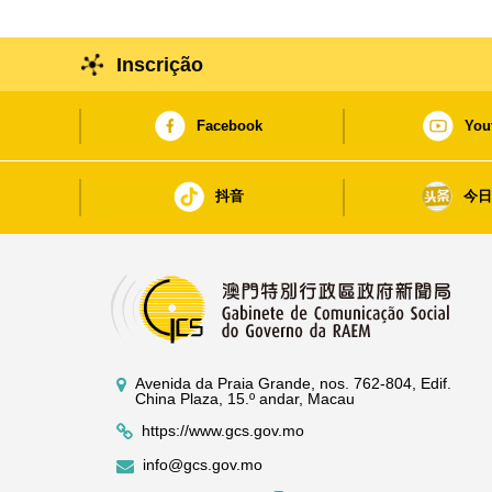
Inscrição
Facebook
You
抖音
今
Avenida da Praia Grande, nos. 762-804, Edif.
China Plaza, 15.º andar, Macau
https://www.gcs.gov.mo
info@gcs.gov.mo