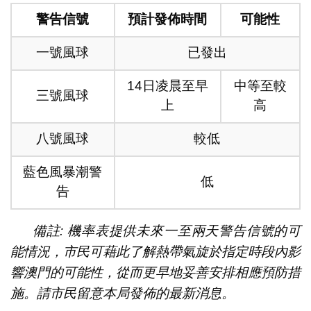
警告信號
預計發佈時間
可能性
一號風球
已發出
14日凌晨至早
中等至較
三號風球
上
高
八號風球
較低
藍色風暴潮警
低
告
備註: 機率表提供未來一至兩天警告信號的可
能情況，市民可藉此了解熱帶氣旋於指定時段內影
響澳門的可能性，從而更早地妥善安排相應預防措
施。請市民留意本局發佈的最新消息。