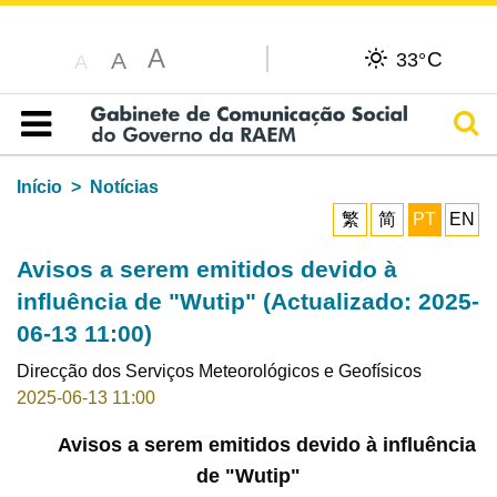
A
C
A
33°
A
Pesq
Índice
Início
Notícias
繁
简
PT
EN
Avisos a serem emitidos devido à
influência de "Wutip" (Actualizado: 2025-
06-13 11:00)
Direcção dos Serviços Meteorológicos e Geofísicos
2025-06-13 11:00
Avisos a serem emitidos devido à influência
de "Wutip"