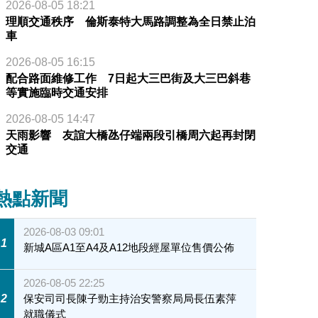
2026-08-05 18:21
理順交通秩序 倫斯泰特大馬路調整為全日禁止泊
車
2026-08-05 16:15
配合路面維修工作 7日起大三巴街及大三巴斜巷
等實施臨時交通安排
2026-08-05 14:47
天雨影響 友誼大橋氹仔端兩段引橋周六起再封閉
交通
熱點新聞
2026-08-03 09:01
1
新城A區A1至A4及A12地段經屋單位售價公佈
2026-08-05 22:25
2
保安司司長陳子勁主持治安警察局局長伍素萍
就職儀式