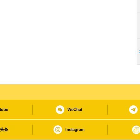
tube
WeChat
日头条
Instagram