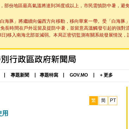
部份地區最高氣溫將達到36度或以上，市民需慎防中暑，避免在烈
白海豚」將繼續向偏西方向移動，移向華東一帶。受「白海豚
避免長時間在戶外逗留及提防中暑，並留意高溫觸發引起的強對
8日)移入南海北部並減弱。本局正密切監測有關系統發展情況，請市
專題新聞
專題特寫
GOV.MO
+ 更多
繁
简
PT
使用