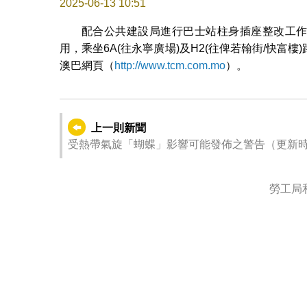
2025-06-13 10:51
配合公共建設局進行巴士站柱身插座整改工作，“
用，乘坐6A(往永寧廣場)及H2(往俾若翰街/快富
澳巴網頁（
http://www.tcm.com.mo
）。
上一則新聞
受熱帶氣旋「蝴蝶」影響可能發佈之警告（更新時間：202
勞工局