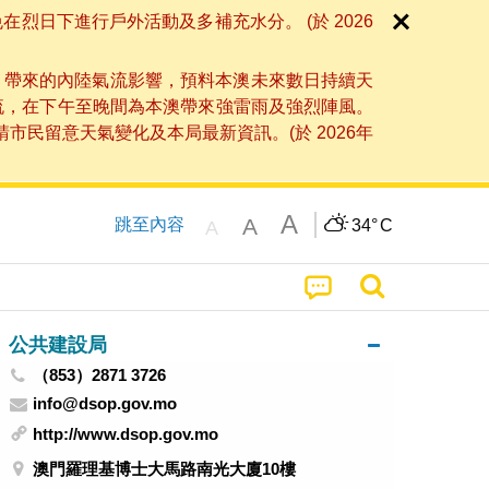
日下進行戶外活動及多補充水分。 (於 2026
」帶來的內陸氣流影響，預料本澳未來數日持續天
流，在下午至晚間為本澳帶來強雷雨及強烈陣風。
民留意天氣變化及本局最新資訊。(於 2026年
A
A
跳至內容
34°
C
A
公共建設局
（853）2871 3726
info@dsop.gov.mo
http://www.dsop.gov.mo
澳門羅理基博士大馬路南光大廈10樓