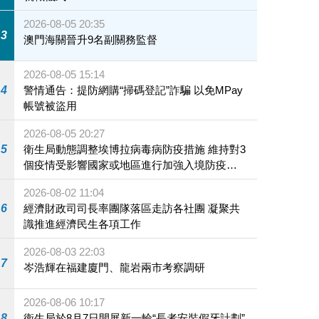
2026-08-05 20:35
3
澳門海關晉升9名副關務監督
2026-08-05 15:14
4
警情通告：提防網購“掃碼登記”詐騙 以免MPay
帳號被盜用
2026-08-05 20:27
5
衛生局動態調整埃博拉病毒病防疫措施 維持對3
個疫情受影響國家或地區進行加強入境防疫措
施
2026-08-02 11:04
6
經濟財政司司長率團隊落區走訪各社團 凝聚共
識推進經濟民生各項工作
2026-08-03 22:03
7
岑浩輝在福建廈門、龍岩兩市考察調研
2026-08-06 10:17
8
衛生局於8月7日開展新一輪“長者安裝假牙計劃”