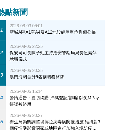
熱點新聞
2026-08-03 09:01
1
新城A區A1至A4及A12地段經屋單位售價公佈
2026-08-05 22:25
2
保安司司長陳子勁主持治安警察局局長伍素萍
就職儀式
2026-08-05 20:35
3
澳門海關晉升9名副關務監督
2026-08-05 15:14
4
警情通告：提防網購“掃碼登記”詐騙 以免MPay
帳號被盜用
2026-08-05 20:27
5
衛生局動態調整埃博拉病毒病防疫措施 維持對3
個疫情受影響國家或地區進行加強入境防疫措