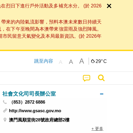
日下進行戶外活動及多補充水分。 (於 2026
」帶來的內陸氣流影響，預料本澳未來數日持續天
流，在下午至晚間為本澳帶來強雷雨及強烈陣風。
民留意天氣變化及本局最新資訊。(於 2026年
A
A
跳至內容
29°
C
A
社會文化司司長辦公室
（853）2872 6886
http://www.gsasc.gov.mo
澳門風順堂街28號政府總部2樓
+ 更多