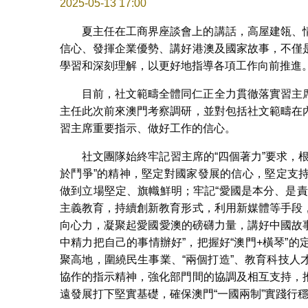
2025-05-13 17:00
夏主任在工商界座談會上的講話，高屋建瓴、
信心、發揮企業優勢、講好港澳及國家故事，不僅
學習和深刻理解，以更好地指導各項工作向前推進
目前，社文範疇全體同仁正全力貫徹落實習主
主任此次前來澳門考察調研，並對包括社文範疇在
習主席重要指示、做好工作的信心。
社文團隊始終牢記習主席的“四個著力”要求，
於鬥爭”的精神，堅定對國家發展的信心，堅定支
做到立場堅定、旗幟鮮明；牢記“愛國是本分、是
主義教育，持續創新教育形式，利用新媒體等手段
向心力，凝聚起愛國愛澳的磅礴力量，講好中國故事
中精力把自己的事情辦好”，把握好“澳門+橫琴”
聚高地，圍繞民生事業、“兩個打造”、教育科技
協作的指示精神，強化部門間的協調及相互支持，
遠發展打下堅實基礎，確保澳門“一國兩制”實踐行