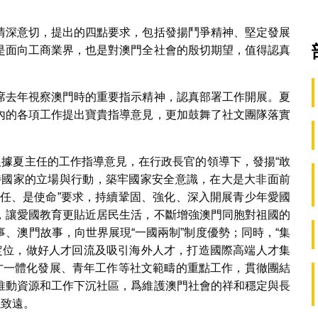
情深意切，提出的四點要求，包括發揚鬥爭精神、堅定發展
是面向工商業界，也是對澳門全社會的殷切期望，值得認真
。
席去年視察澳門時的重要指示精神，認真部署工作開展。夏
內的各項工作提出寶貴指導意見，更加鼓舞了社文團隊落實
根據夏主任的工作指導意見，在行政長官的領導下，發揚“敢
持國家的立場與行動，築牢國家安全意識，在大是大非面前
責任、是使命”要求，持續鞏固、強化、深入開展青少年愛國
，讓愛國教育更貼近居民生活，不斷增強澳門同胞對祖國的
、澳門故事，向世界展現“一國兩制”制度優勢；同時，“集
的定位，做好人才回流及吸引海外人才，打造國際高端人才集
人才一體化發展、青年工作等社文範疇的重點工作，貫徹團結
推動資源和工作下沉社區，爲維護澳門社會的祥和穩定與長
穩致遠。