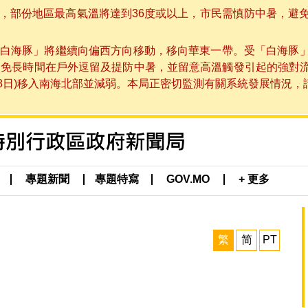
部份地區最高氣溫將達到36度或以上，市民需慎防中暑，避免在烈
白海豚」將繼續向偏西方向移動，移向華東一帶。受「白海豚
避免長時間在戶外逗留及提防中暑，並留意高溫觸發引起的強對
8日)移入南海北部並減弱。本局正密切監測有關系統發展情況，請市
專題新聞
專題特寫
GOV.MO
+ 更多
繁
简
PT