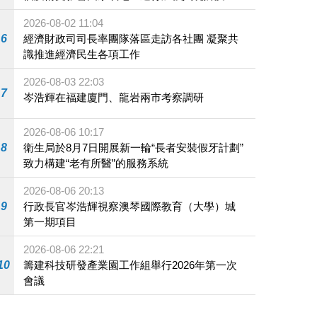
施
2026-08-02 11:04
6
經濟財政司司長率團隊落區走訪各社團 凝聚共
識推進經濟民生各項工作
2026-08-03 22:03
7
岑浩輝在福建廈門、龍岩兩市考察調研
2026-08-06 10:17
8
衛生局於8月7日開展新一輪“長者安裝假牙計劃”
致力構建“老有所醫”的服務系統
2026-08-06 20:13
9
行政長官岑浩輝視察澳琴國際教育（大學）城
第一期項目
2026-08-06 22:21
10
籌建科技研發產業園工作組舉行2026年第一次
會議