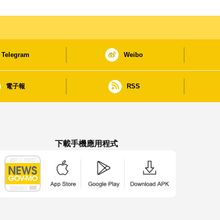
Telegram
Weibo
電子報
RSS
下載手機應用程式
澳門政府新聞 APP - App Store 下載
澳門政府新聞 APP - Google Pla
澳門政府新聞 APP -