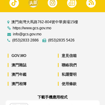
澳門南灣大馬路762-804號中華廣場15樓
https://www.gcs.gov.mo
info@gcs.gov.mo
(853)2833 2886
(853)2835 5426
GOV.MO
意見信箱
澳門雜誌
聯絡我們
澳門年鑑
私隱聲明
澳門相簿
使用條款
下載手機應用程式
澳門政府新聞 APP - App Store 下載
澳門政府新聞 APP - Googl
澳門政府新聞 