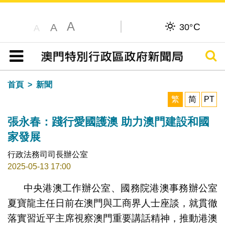
A
C
A
30°
A
搜尋
目錄
首頁
新聞
繁
简
PT
張永春：踐行愛國護澳 助力澳門建設和國
家發展
行政法務司司長辦公室
2025-05-13 17:00
中央港澳工作辦公室、國務院港澳事務辦公室
夏寶龍主任日前在澳門與工商界人士座談，就貫徹
落實習近平主席視察澳門重要講話精神，推動港澳