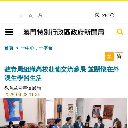
A
C
A
28°
A
搜尋
目錄
首頁
一中心，一平台
繁
简
教青局組織高校赴葡交流參展 並關懷在外
澳生學習生活
教育及青年發展局
2025-04-08 11:24