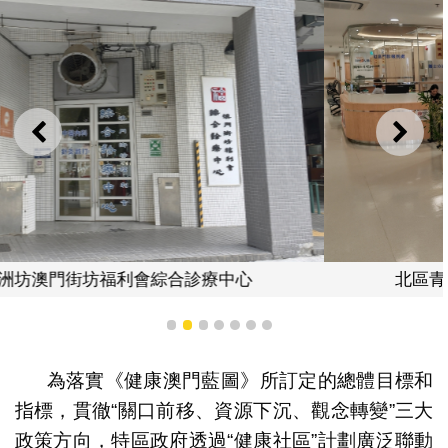
上一則
下一
北區青洲坊澳門街坊福利會綜合診療中心
1
2
3
4
5
6
7
為落實《健康澳門藍圖》所訂定的總體目標和
指標，貫徹“關口前移、資源下沉、觀念轉變”三大
政策方向，特區政府透過“健康社區”計劃廣泛聯動