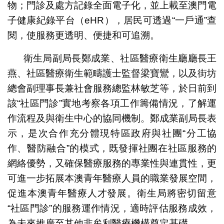
物；門診及處方記錄全面電子化，並上載至澳門電
子健康紀錄平台（eHR），居民可透過“一戶通”查
閱，使服務更透明、便捷和可追溯。
衛生局副局長鄭成業、社區醫療衛生廳廳長王
燕、社區醫療衛生範疇護士監督梁寶鸞，以及街坊
總會副理事長兼社會服務總監林敏芝等，於日前到
該“社區門診”實地考察各項工作籌備情況，了解運
作流程及與衛生中心的協同機制。鄭成業副局長表
示，是次合作充分體現特區政府與社團“分工協
作、醫防融合”的模式，既發揮社團在社區服務的
網絡優勢，又確保醫療服務的專業性與連貫性，更
可進一步拓展本澳青年醫療人員的職業發展空間，
促進本澳青年醫療人才發展。衛生局將密切留意
“社區門診”的服務運作情況，適時評估服務成效，
為未來推廣至其他非牟利醫療機構奠定基礎。