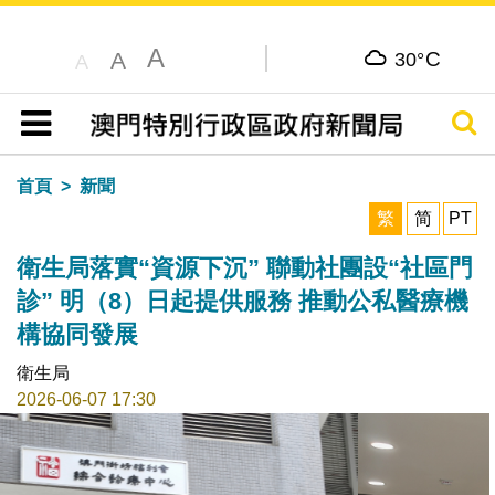
A
C
A
30°
A
搜尋
目錄
首頁
新聞
繁
简
PT
衛生局落實“資源下沉” 聯動社團設“社區門
診” 明（8）日起提供服務 推動公私醫療機
構協同發展
衛生局
2026-06-07 17:30