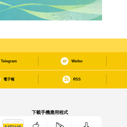
Telegram
Weibo
電子報
RSS
下載手機應用程式
澳門政府新聞 APP - App Store 下載
澳門政府新聞 APP - Google Pla
澳門政府新聞 APP -