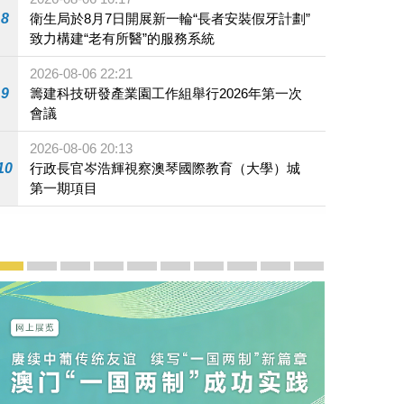
8
衛生局於8月7日開展新一輪“長者安裝假牙計劃”
致力構建“老有所醫”的服務系統
2026-08-06 22:21
9
籌建科技研發產業園工作組舉行2026年第一次
會議
2026-08-06 20:13
10
行政長官岑浩輝視察澳琴國際教育（大學）城
第一期項目
宣傳及推廣
賡續中葡傳統友誼 續寫“一國兩制”新篇章 — 澳門“一國
澳門名片集
行政長官岑浩輝11月18日發表2026年施政報
施政特寫
澳門特別行政區經濟和社會發展第二個五
橫琴粵澳深度合作區專題網站
施政小講堂
走進澳門
澳門相簿2020
《澳门微视