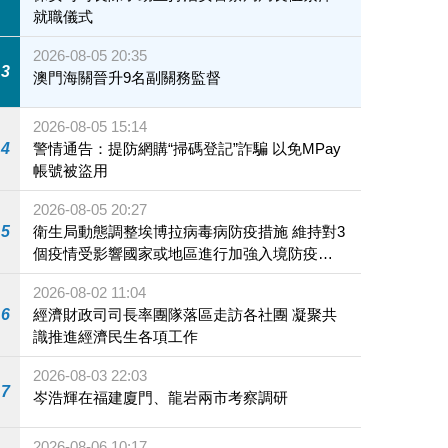
就職儀式
2026-08-05 20:35
3
澳門海關晉升9名副關務監督
2026-08-05 15:14
4
警情通告：提防網購“掃碼登記”詐騙 以免MPay
帳號被盜用
2026-08-05 20:27
5
衛生局動態調整埃博拉病毒病防疫措施 維持對3
個疫情受影響國家或地區進行加強入境防疫措
施
2026-08-02 11:04
6
經濟財政司司長率團隊落區走訪各社團 凝聚共
識推進經濟民生各項工作
2026-08-03 22:03
7
岑浩輝在福建廈門、龍岩兩市考察調研
2026-08-06 10:17