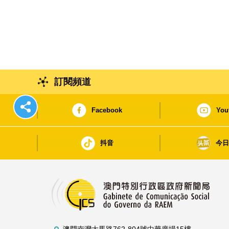
訂閱頻道
Facebook
You
抖音
今
澳門南灣大馬路762-804號中華廣場15樓