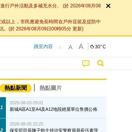
外活動及多補充水分。 (於 2026年08月08
度或以上，市民應避免長時間在戶外逗留及提防中
026年08月09日00時05分 更新)
A
A
跳至內容
30°
C
A
熱點新聞
熱點圖片
2026-08-03 09:01
1
新城A區A1至A4及A12地段經屋單位售價公佈
2026-08-05 22:25
2
保安司司長陳子勁主持治安警察局局長伍素萍