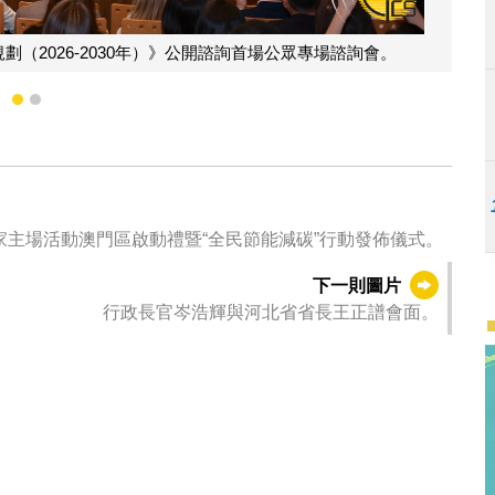
（2026-2030年）》公開諮詢首場公眾專場諮詢會。
1
2
家主場活動澳門區啟動禮暨“全民節能減碳”行動發佈儀式。
下一則圖片
行政長官岑浩輝與河北省省長王正譜會面。