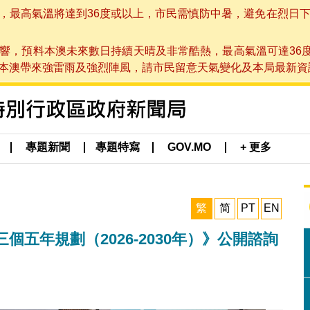
高氣溫將達到36度或以上，市民需慎防中暑，避免在烈日下進行戶
響，預料本澳未來數日持續天晴及非常酷熱，最高氣溫可達36
帶來強雷雨及強烈陣風，請市民留意天氣變化及本局最新資訊。(於 2
專題新聞
專題特寫
GOV.MO
+ 更多
繁
简
PT
EN
五年規劃（2026-2030年）》公開諮詢