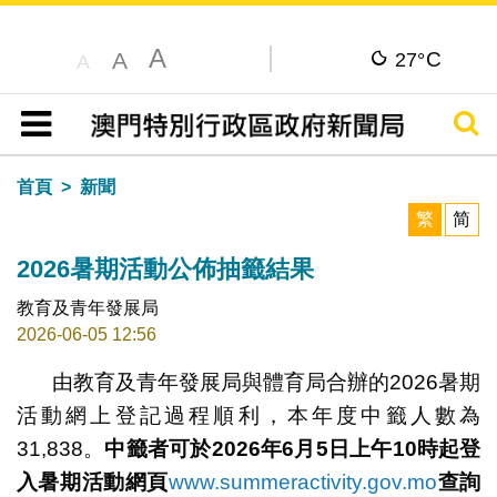
A
C
A
27°
A
搜尋
目錄
首頁
新聞
繁
简
2026暑期活動公佈抽籤結果
教育及青年發展局
2026-06-05 12:56
由教育及青年發展局與體育局合辦的2026暑期
活動網上登記過程順利，本年度中籤人數為
31,838。
中籤者可於
2026
年
6
月
5
日上午
10
時起登
入暑期活動網頁
www.summeractivity.gov.mo
查詢