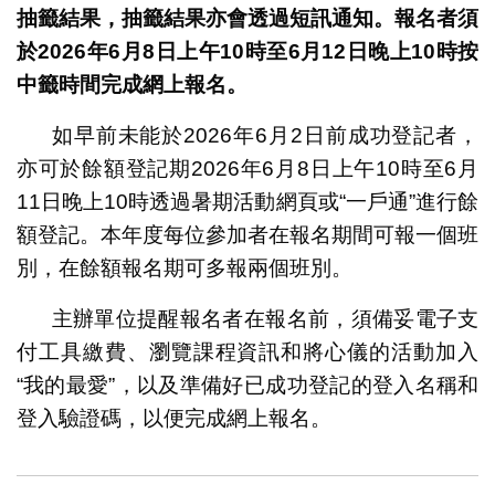
抽籤結果，抽籤結果亦會透過短訊通知。報名者須
於
2026
年
6
月
8
日
上午
10
時
至
6
月
12
日晚上
10
時按
中籤時間完成網上報名。
如早前未能於2026年6月2日前成功登記者，
亦可於餘額登記期2026年6月8日上午10時至6月
11日晚上10時透過暑期活動網頁或“一戶通”進行餘
額登記。本年度每位參加者在報名期間可報一個班
別，在餘額報名期可多報兩個班別。
主辦單位提醒報名者在報名前，須備妥電子支
付工具繳費、瀏覽課程資訊和將心儀的活動加入
“我的最愛”，以及準備好已成功登記的登入名稱和
登入驗證碼，以便完成網上報名。