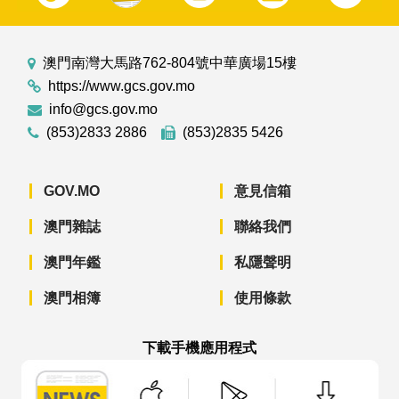
澳門南灣大馬路762-804號中華廣場15樓
https://www.gcs.gov.mo
info@gcs.gov.mo
(853)2833 2886
(853)2835 5426
GOV.MO
意見信箱
澳門雜誌
聯絡我們
澳門年鑑
私隱聲明
澳門相簿
使用條款
下載手機應用程式
澳門政府新聞 APP - App Store 下載
澳門政府新聞 APP - Googl
澳門政府新聞 