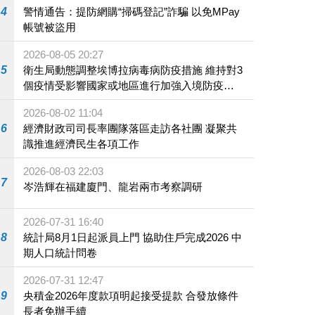
4
警情通告：提防網購“掃碼登記”詐騙 以免MPay
帳號被盜用
2026-08-05 20:27
5
衛生局動態調整埃博拉病毒病防疫措施 維持對3
個疫情受影響國家或地區進行加強入境防疫措
施
2026-08-02 11:04
6
經濟財政司司長率團隊落區走訪各社團 凝聚共
識推進經濟民生各項工作
2026-08-03 22:03
7
岑浩輝在福建廈門、龍岩兩市考察調研
2026-07-31 16:40
8
統計局8月1日起派員上門 協助住戶完成2026 中
期人口統計問卷
2026-07-31 12:47
9
央積金2026年度款項明起接受提款 合發放條件
長者免辦手續