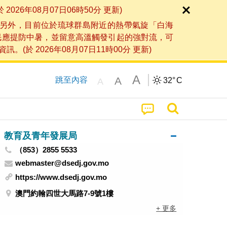
6年08月07日06時50分 更新)
另外，目前位於琉球群島附近的熱帶氣旋「白海
民應提防中暑，並留意高溫觸發引起的強對流，可
2026年08月07日11時00分 更新)
A
A
跳至內容
32°
C
A
教育及青年發展局
（853）2855 5533
webmaster@dsedj.gov.mo
https://www.dsedj.gov.mo
澳門約翰四世大馬路7-9號1樓
+ 更多