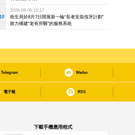
2026-08-06 10:17
10
衛生局於8月7日開展新一輪“長者安裝假牙計劃”
致力構建“老有所醫”的服務系統
Telegram
Weibo
電子報
RSS
下載手機應用程式
澳門政府新聞 APP - App Store 下載
澳門政府新聞 APP - Google Pla
澳門政府新聞 APP -