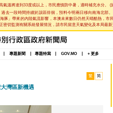
將達到33度或以上，市民應慎防中暑，適時補充水分。 (於 202
，過去一段時間持續於該區徘徊，預料今明兩日移向南海北部。
海豚」帶來的內陸氣流影響，本澳未來數日仍然天晴酷熱，市
切監測有關系統發展情況，請市民留意天氣變化及本局最新資訊。(於 
專題新聞
專題特寫
GOV.MO
+ 更多
繁
简
索大灣區新機遇