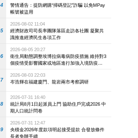
4
警情通告：提防網購“掃碼登記”詐騙 以免MPay
帳號被盜用
2026-08-02 11:04
5
經濟財政司司長率團隊落區走訪各社團 凝聚共
識推進經濟民生各項工作
2026-08-05 20:27
6
衛生局動態調整埃博拉病毒病防疫措施 維持對3
個疫情受影響國家或地區進行加強入境防疫措
施
2026-08-03 22:03
7
岑浩輝在福建廈門、龍岩兩市考察調研
2026-07-31 16:40
8
統計局8月1日起派員上門 協助住戶完成2026 中
期人口統計問卷
2026-07-31 12:47
9
央積金2026年度款項明起接受提款 合發放條件
長者免辦手續