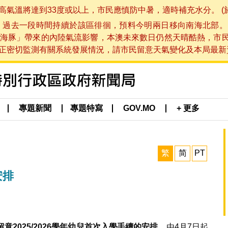
將達到33度或以上，市民應慎防中暑，適時補充水分。 (於 202
，過去一段時間持續於該區徘徊，預料今明兩日移向南海北部。
海豚」帶來的內陸氣流影響，本澳未來數日仍然天晴酷熱，市
切監測有關系統發展情況，請市民留意天氣變化及本局最新資訊。(於 
專題新聞
專題特寫
GOV.MO
+ 更多
繁
简
PT
安排
留意
2025/2026
學年幼兒首次入學手續的安排。
由4月7日起