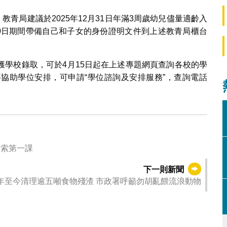
，教青局建議於2025年12月31日年滿3周歲幼兒儘量適齡入
30日期間帶備自己和子女的身份證明文件到上述教青局櫃台
獲學校錄取，可於4月15日起在上述專題網頁查詢各校的學
協助學位安排，可申請“學位諮詢及安排服務”，查詢電話
探索第一課
下一則新聞
去年至今清理逾五噸食物殘渣 市政署呼籲勿胡亂餵流浪動物