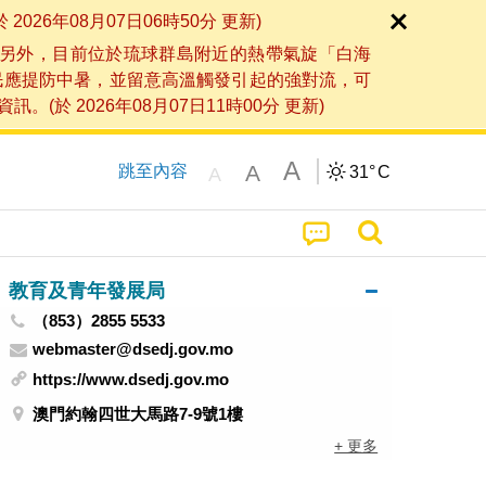
6年08月07日06時50分 更新)
另外，目前位於琉球群島附近的熱帶氣旋「白海
民應提防中暑，並留意高溫觸發引起的強對流，可
2026年08月07日11時00分 更新)
A
A
跳至內容
31°
C
A
教育及青年發展局
（853）2855 5533
webmaster@dsedj.gov.mo
https://www.dsedj.gov.mo
澳門約翰四世大馬路7-9號1樓
+ 更多