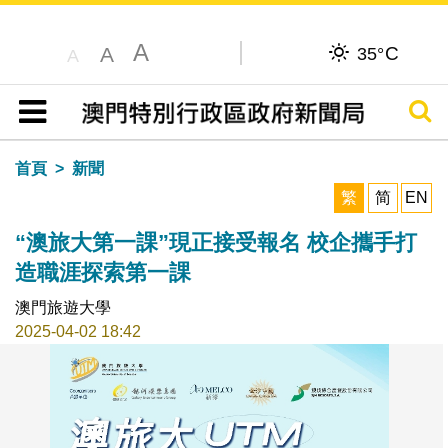
A
C
A
35°
A
搜尋
目錄
首頁
新聞
繁
简
EN
“澳旅大第一課”現正接受報名 校企攜手打
造職涯探索第一課
澳門旅遊大學
2025-04-02 18:42