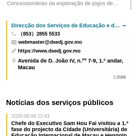
Concessionárias da exploração de jogos de
devidamente organizada vai até 15 de Abril
fortuna ou azar têm de cumprir o dever de
neutralidade durante o período das eleições
Direcção dos Serviços de Educação e de Desenvolvimento da Juventude
（853）2855 5533
webmaster@dsedj.gov.mo
https://www.dsedj.gov.mo
os
Avenida de D. João IV, n.
7-9, 1.º andar,
Macau
+ mais
Notícias dos serviços públicos
2026-08-06 22:43
Chefe do Executivo Sam Hou Fai visitou a 1.ª
fase do projecto da Cidade (Universitária) de
Educação Internacional de Macau e Hengqin