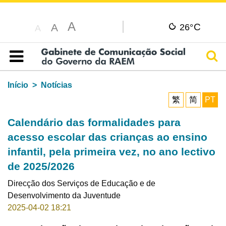
A
C
A
26°
A
Pesq
Índice
Início
Notícias
繁
简
PT
Calendário das formalidades para
acesso escolar das crianças ao ensino
infantil, pela primeira vez, no ano lectivo
de 2025/2026
Direcção dos Serviços de Educação e de
Desenvolvimento da Juventude
2025-04-02 18:21