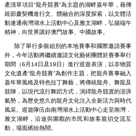
產清單項目“龍舟競賽”為主題的湖畔嘉年華，藉傳
統節慶契機進行文、體融合的深度探索，以文體活
動連通南灣湖水上活動中心及雅文湖畔，弘揚端午
精神，向世界講好澳門故事、中國故事。
除了舉行多個組別的本地賽事和國際邀請賽事
外，今年活動將繼續邀請文化藝術團體於賽事舉行
期間（6月14日及19日）進行巡遊表演，以非物質
文化遺產“龍舟競賽”為創作主題，把龍舟賽事融入
嘉年華風格及特色拉丁舞藝，將傳統龍舟、舞龍及
鼓陣，以現代流行舞蹈方式，演繹龍舟競渡的澎湃
氣勢，為歷史悠久的龍舟文化注入全新活力與時代
風采。巡遊隊伍由南灣湖水上活動中心走至南灣．
雅文湖畔，沿途與圍觀的市民和旅客親切交流互
動，場面繽紛熱鬧。