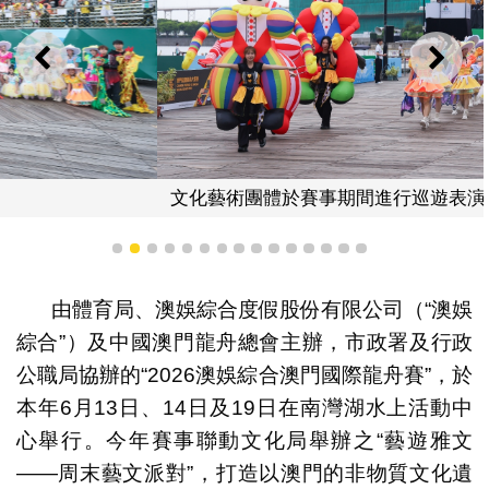
上一則
下一
文化藝術團體於賽事期間進行巡遊表演，助慶氣氛熱烈。
1
2
3
4
5
6
7
8
9
10
11
12
13
14
15
由體育局、澳娛綜合度假股份有限公司（“澳娛
綜合”）及中國澳門龍舟總會主辦，市政署及行政
公職局協辦的“2026澳娛綜合澳門國際龍舟賽”，於
本年6月13日、14日及19日在南灣湖水上活動中
心舉行。今年賽事聯動文化局舉辦之“藝遊雅文
——周末藝文派對”，打造以澳門的非物質文化遺