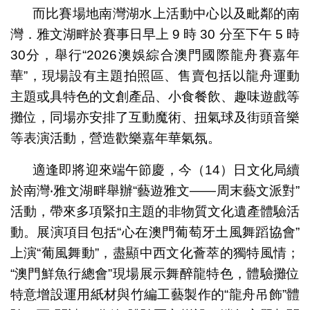
而比賽場地南灣湖水上活動中心以及毗鄰的南
灣．雅文湖畔於賽事日早上 9 時 30 分至下午 5 時
30分，舉行“2026澳娛綜合澳門國際龍舟賽嘉年
華”，現場設有主題拍照區、售賣包括以龍舟運動
主題或具特色的文創產品、小食餐飲、趣味遊戲等
攤位，同場亦安排了互動魔術、扭氣球及街頭音樂
等表演活動，營造歡樂嘉年華氣氛。
適逢即將迎來端午節慶，今（14）日文化局續
於南灣‧雅文湖畔舉辦“藝遊雅文——周末藝文派對”
活動，帶來多項緊扣主題的非物質文化遺產體驗活
動。展演項目包括“心在澳門葡萄牙土風舞蹈協會”
上演“葡風舞動”，盡顯中西文化薈萃的獨特風情；
“澳門鮮魚行總會”現場展示舞醉龍特色，體驗攤位
特意增設運用紙材與竹編工藝製作的“龍舟吊飾”體