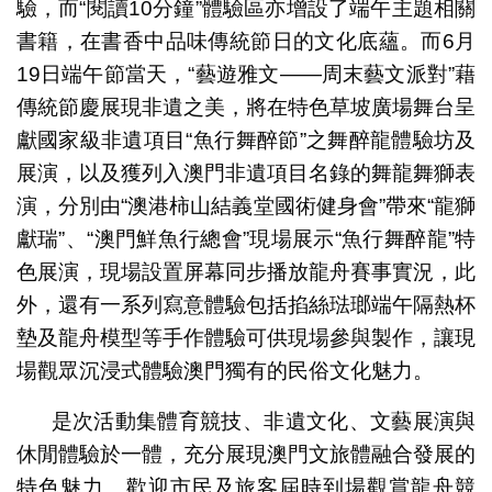
驗，而“閱讀10分鐘”體驗區亦增設了端午主題相關
書籍，在書香中品味傳統節日的文化底蘊。而6月
19日端午節當天，“藝遊雅文——周末藝文派對”藉
傳統節慶展現非遺之美，將在特色草坡廣場舞台呈
獻國家級非遺項目“魚行舞醉節”之舞醉龍體驗坊及
展演，以及獲列入澳門非遺項目名錄的舞龍舞獅表
演，分別由“澳港柿山結義堂國術健身會”帶來“龍獅
獻瑞”、“澳門鮮魚行總會”現場展示“魚行舞醉龍”特
色展演，現場設置屏幕同步播放龍舟賽事實況，此
外，還有一系列寫意體驗包括掐絲琺瑯端午隔熱杯
墊及龍舟模型等手作體驗可供現場參與製作，讓現
場觀眾沉浸式體驗澳門獨有的民俗文化魅力。
是次活動集體育競技、非遺文化、文藝展演與
休閒體驗於一體，充分展現澳門文旅體融合發展的
特色魅力。歡迎市民及旅客屆時到場觀賞龍舟競