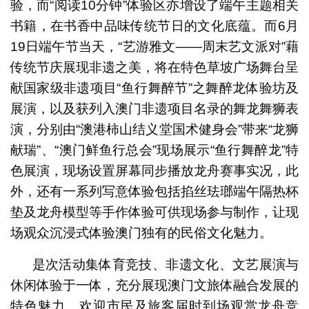
验，而“阅读10分钟”体验区亦增设了端午主题相关
书籍，在书香中品味传统节日的文化底蕴。而6月
19日端午节当天，“艺游雅文——周末艺文派对”藉
传统节庆展现非遗之美，将在特色草坡广场舞台呈
献国家级非遗项目“鱼行舞醉节”之舞醉龙体验坊及
展演，以及获列入澳门非遗项目名录的舞龙舞狮表
演，分别由“澳港柿山结义堂国术健身会”带来“龙狮
献瑞”、“澳门鲜鱼行总会”现场展示“鱼行舞醉龙”特
色展演，现场设置屏幕同步播放龙舟赛事实况，此
外，还有一系列写意体验包括掐丝珐瑯端午隔热杯
垫及龙舟模型等手作体验可供现场参与制作，让现
场观众沉浸式体验澳门独有的民俗文化魅力。
是次活动集体育竞技、非遗文化、文艺展演与
休闲体验于一体，充分展现澳门文旅体融合发展的
特色魅力。欢迎市民及旅客届时到场观赏龙舟竞