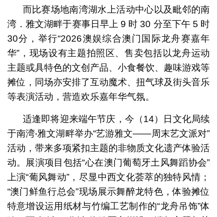
而比赛场地南湾湖水上活动中心以及毗邻的南
湾．雅文湖畔于赛事日早上 9 时 30 分至下午 5 时
30分，举行“2026澳娱综合澳门国际龙舟赛嘉年
华”，现场设有主题拍照区、售卖包括以龙舟运动
主题或具特色的文创产品、小食餐饮、趣味游戏等
摊位，同场亦安排了互动魔术、扭气球及街头音乐
等表演活动，营造欢乐嘉年华气氛。
适逢即将迎来端午节庆，今（14）日文化局续
于南湾‧雅文湖畔举办“艺游雅文——周末艺文派对”
活动，带来多项紧扣主题的非物质文化遗产体验活
动。展演项目包括“心在澳门葡萄牙土风舞蹈协会”
上演“葡风舞动”，尽显中西文化荟萃的独特风情；
“澳门鲜鱼行总会”现场展示舞醉龙特色，体验摊位
特意增设运用纸材与竹编工艺制作的“龙舟吊饰”体