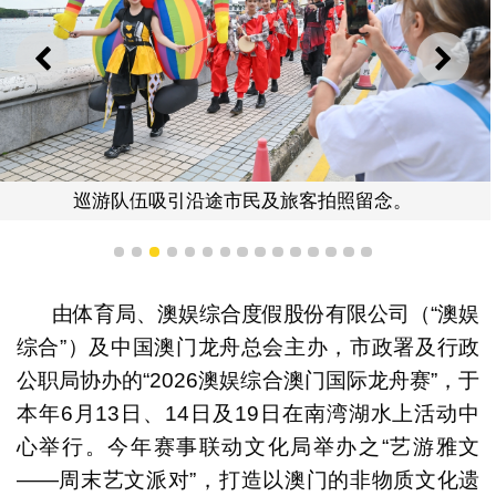
上一则
下一
巡游队伍吸引沿途市民及旅客拍照留念。
1
2
3
4
5
6
7
8
9
10
11
12
13
14
15
由体育局、澳娱综合度假股份有限公司（“澳娱
综合”）及中国澳门龙舟总会主办，市政署及行政
公职局协办的“2026澳娱综合澳门国际龙舟赛”，于
本年6月13日、14日及19日在南湾湖水上活动中
心举行。今年赛事联动文化局举办之“艺游雅文
——周末艺文派对”，打造以澳门的非物质文化遗