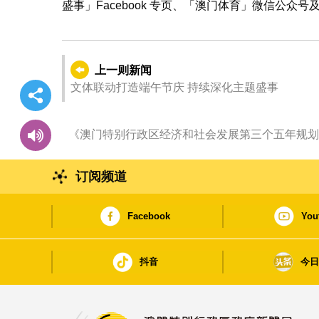
盛事」Facebook 专页、「澳门体育」微信公众
上一则新闻
文体联动打造端午节庆 持续深化主题盛事
《澳门特别行政区经济和社会发展第三个五年规划（
订阅频道
Facebook
You
抖音
今