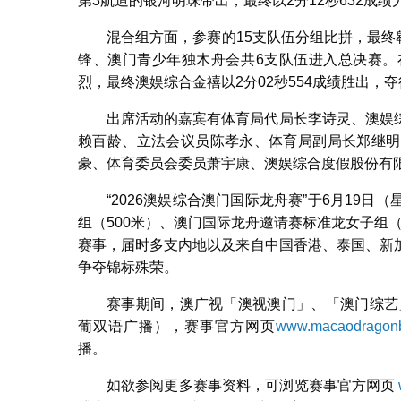
第3航道的银河明珠带出，最终以2分12秒632成
混合组方面，参赛的15支队伍分组比拼，最终
锋、澳门青少年独木舟会共6支队伍进入总决赛。
烈，最终澳娱综合金禧以2分02秒554成绩胜出
出席活动的嘉宾有体育局代局长李诗灵、澳娱
赖百龄、立法会议员陈孝永、体育局副局长郑继明
豪、体育委员会委员萧宇康、澳娱综合度假股份有
“2026澳娱综合澳门国际龙舟赛”于6月19
组（500米）、澳门国际龙舟邀请赛标准龙女子组（
赛事，届时多支内地以及来自中国香港、泰国、新
争夺锦标殊荣。
赛事期间，澳广视「澳视澳门」、「澳门综艺」
葡双语广播），赛事官方网页
www.macaodragon
播。
如欲参阅更多赛事资料，可浏览赛事官方网页