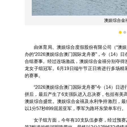
澳娱综合金
1
由体育局、澳娱综合度假股份有限公司（“澳
办的“2026澳娱综合澳门国际龙舟赛”，今（14
合组赛事。经过连场激战，澳娱综合金禧分别夺得
龙女子组冠军。6月19日端午节正日将进行多场精
的赛事。
“2026澳娱综合澳门国际龙舟赛”今（14）
拼后，最后产生了6支强队进入总决赛，包括有美
澳娱综合盛世。澳娱综合金禧及永利争持激烈，最终
以1分57秒899屈居亚军，季军为路环东荣单车行。
女子组方面，今年有10支队伍参赛，经过预