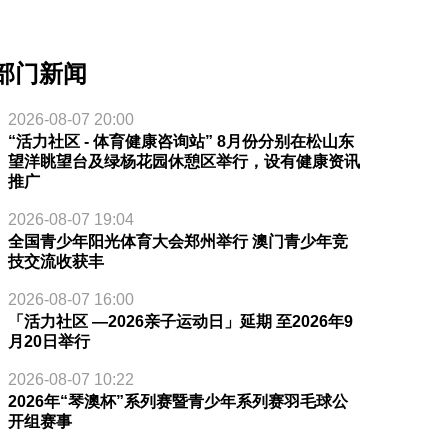
部门新闻
2026-08-07 20:00
“活力社区 - 体育健康咨询站” 8月份分别在松山东
望洋眺望台及绿杨花园休憩区举行，设有健康资讯
推广
2026-08-07 19:04
全国青少年阳光体育大会郑州举行 澳门青少年竞
技交流收获丰
2026-08-07 16:00
「活力社区 —2026亲子运动日」延期 至2026年9
月20日举行
2026-08-07 10:22
2026年“琴澳杯”系列赛暨青少年系列赛羽毛球公
开组赛事