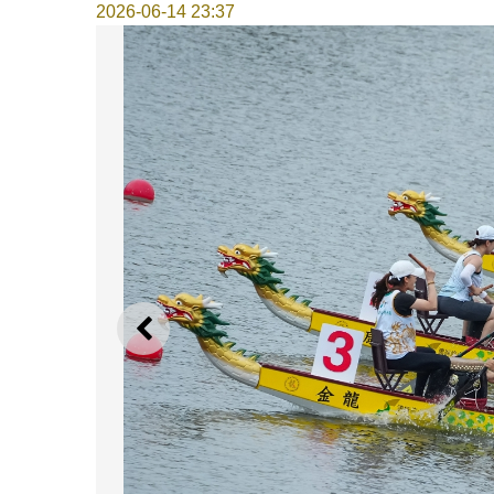
2026-06-14 23:37
上一则