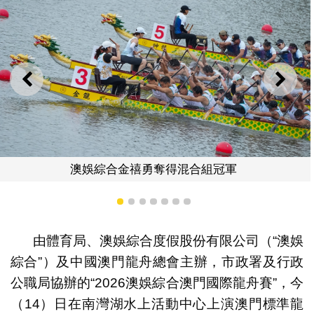
上一則
下一
冠軍
澳娛綜合金禧於標準龍公開組
1
2
3
4
5
6
7
由體育局、澳娛綜合度假股份有限公司（“澳娛
綜合”）及中國澳門龍舟總會主辦，市政署及行政
公職局協辦的“2026澳娛綜合澳門國際龍舟賽”，今
（14）日在南灣湖水上活動中心上演澳門標準龍