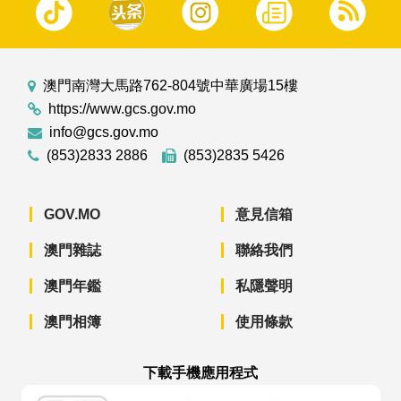
澳門南灣大馬路762-804號中華廣場15樓
https://www.gcs.gov.mo
info@gcs.gov.mo
(853)2833 2886
(853)2835 5426
GOV.MO
意見信箱
澳門雜誌
聯絡我們
澳門年鑑
私隱聲明
澳門相簿
使用條款
下載手機應用程式
澳門政府新聞 APP - App Store 下載
澳門政府新聞 APP - Googl
澳門政府新聞 