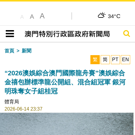
A
C
A
34°
A
搜尋
目錄
首頁
新聞
繁
简
PT
EN
“2026澳娛綜合澳門國際龍舟賽”澳娛綜合
金禧包辦標準龍公開組、混合組冠軍 銀河
明珠奪女子組桂冠
體育局
2026-06-14 23:37