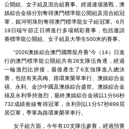
公開組、女子組及混合組賽事。經過連場激戰，澳
娛綜合金禧分別奪得澳門標準龍公開組及混合組冠
軍，銀河明珠則奪得澳門標準龍女子組冠軍。6月
19日端午節正日將進行多場精彩賽事，包括邀請
賽標準龍公開組、女子組及大學生500米的賽事。
“2026澳娛綜合澳門國際龍舟賽”今（14）日進
行的澳門標準龍公開組共有28支隊伍角逐，經過
一輪激烈比拼後，最後產生了6支強隊進入總決
賽，包括有美高梅、路環東榮單車行、澳娛綜合金
禧、永利、金沙中國及澳娛綜合盛世。澳娛綜合金
禧及永利爭持激烈，最終澳娛綜合金禧以1分56秒
732成績衝線奪得冠軍，永利則以1分57秒899屈
居亞軍，季軍為路環東榮單車行。
女子組方面，今年有10支隊伍參賽，經過預賽