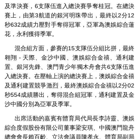
及準決賽，6支隊伍進入總決賽爭奪桂冠。在總決
賽上，由第3航道的銀河明珠帶出，最終以2分12
秒632成績力壓對手奪得冠軍，亞軍為澳娛綜合蓮
花，永利獲得季軍。
混合組方面，參賽的15支隊伍分組比拼，最終
翱翔 - 天際、金沙中國、澳娛綜合金禧、通利建
置、銀河先鋒、澳門青少年獨木舟會共6支隊伍進
入總決賽。在壓軸上演的總決賽上，澳娛綜合金禧
及通利建置競爭激烈，最終澳娛綜合金禧以2分02
秒554成績勝出，奪得混合組冠軍，通利建置及金
沙中國分別為亞軍及季軍。
出席活動的嘉賓有體育局代局長李詩靈、澳娛
綜合度假股份有限公司董事梁安琪、中國澳門龍舟
總會會長賴百齡、立法會議員陳孝永、體育局副局