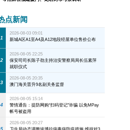
热点新闻
2026-08-03 09:01
1
新城A区A1至A4及A12地段经屋单位售价公布
2026-08-05 22:25
2
保安司司长陈子劲主持治安警察局局长伍素萍
就职仪式
2026-08-05 20:35
3
澳门海关晋升9名副关务监督
2026-08-05 15:14
4
警情通告：提防网购“扫码登记”诈骗 以免MPay
帐号被盗用
2026-08-05 20:27
5
卫生局动态调整埃博拉病毒病防疫措施 维持对3