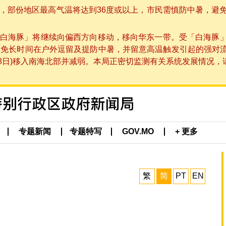
部份地区最高气温将达到36度或以上，市民需慎防中暑，避免在烈
白海豚」将继续向偏西方向移动，移向华东一带。受「白海豚
避免长时间在户外逗留及提防中暑，并留意高温触发引起的强对
8日)移入南海北部并减弱。本局正密切监测有关系统发展情况，请市
专题新闻
专题特写
GOV.MO
+ 更多
繁
简
PT
EN