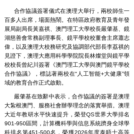
合作協議簽署儀式在澳理大舉行，兩校師生一
百多人出席，場面熱鬧。在特區政府教育及青年發
展局副局長黃嘉祺、澳門理工大學校長嚴肇基、鏡
湖慈善會常務副理事長、鏡平學校校董會主席蕭志
偉，以及澳理大校務研究及協調部代部長李荔祺的
見證下，澳理大應用科學學院院長林燦堂與鏡平學
校校長曾紀川簽署《澳門理工大學與澳門鏡平學校
合作協議》，標誌著兩校在“人工智能+大健康”領
域的教育合作正式啟動。
嚴肇基在致辭中表示，合作協議的簽署是澳理
大紮根澳門、服務社會辦學理念的落實舉措。澳理
大近年教研水平快速提升，榮登QS世界大學排名
901-950區間，計算機科學與信息系統躋身全球學
科排名第451-500名，榮獲2026年度泰晤士高等