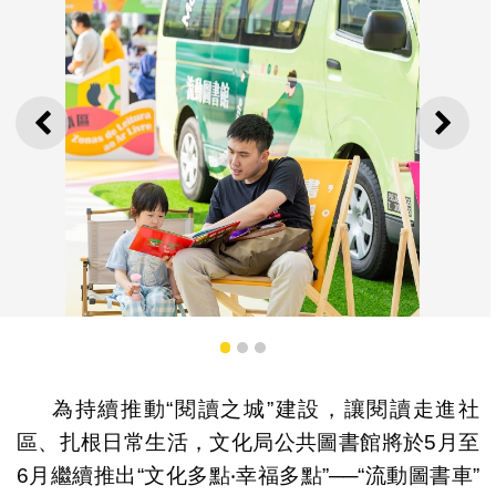
上一則
下一
1
2
3
為持續推動“閱讀之城”建設，讓閱讀走進社
文化局續辦流動圖書車外展服務 5月至6月走進社區推廣閱
區、扎根日常生活，文化局公共圖書館將於5月至
讀
6月繼續推出“文化多點‧幸福多點”──“流動圖書車”