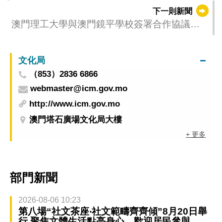
增設作品收藏推廣本澳藝術家走出去
下一則新聞
澳門理工大學與澳門鏡平學校簽署合作協議培
育人工智能大健康跨領域人才
文化局
（853）2836 6866
webmaster@icm.gov.mo
http://www.icm.gov.mo
澳門塔石廣場文化局大樓
+ 更多
部門新聞
2026-08-06 10:23
第八場“社文茶座‧社文範疇齊齊傾”8月20日舉
行 聚焦文體生活點亮身心 歡迎居民參與