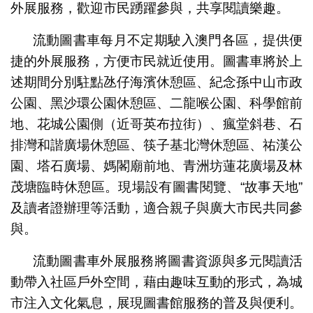
外展服務，歡迎市民踴躍參與，共享閱讀樂趣。
流動圖書車每月不定期駛入澳門各區，提供便
捷的外展服務，方便市民就近使用。圖書車將於上
述期間分別駐點氹仔海濱休憩區、紀念孫中山市政
公園、黑沙環公園休憩區、二龍喉公園、科學館前
地、花城公園側（近哥英布拉街）、瘋堂斜巷、石
排灣和諧廣場休憩區、筷子基北灣休憩區、祐漢公
園、塔石廣場、媽閣廟前地、青洲坊蓮花廣場及林
茂塘臨時休憩區。現場設有圖書閱覽、“故事天地”
及讀者證辦理等活動，適合親子與廣大市民共同參
與。
流動圖書車外展服務將圖書資源與多元閱讀活
動帶入社區戶外空間，藉由趣味互動的形式，為城
市注入文化氣息，展現圖書館服務的普及與便利。