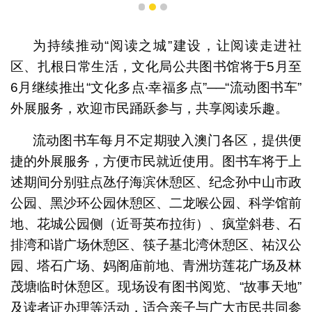
1
2
3
为持续推动“阅读之城”建设，让阅读走进社
区、扎根日常生活，文化局公共图书馆将于5月至
6月继续推出“文化多点‧幸福多点”──“流动图书车”
外展服务，欢迎市民踊跃参与，共享阅读乐趣。
流动图书车每月不定期驶入澳门各区，提供便
捷的外展服务，方便市民就近使用。图书车将于上
述期间分别驻点氹仔海滨休憩区、纪念孙中山市政
公园、黑沙环公园休憩区、二龙喉公园、科学馆前
地、花城公园侧（近哥英布拉街）、疯堂斜巷、石
排湾和谐广场休憩区、筷子基北湾休憩区、祐汉公
园、塔石广场、妈阁庙前地、青洲坊莲花广场及林
茂塘临时休憩区。现场设有图书阅览、“故事天地”
及读者证办理等活动，适合亲子与广大市民共同参