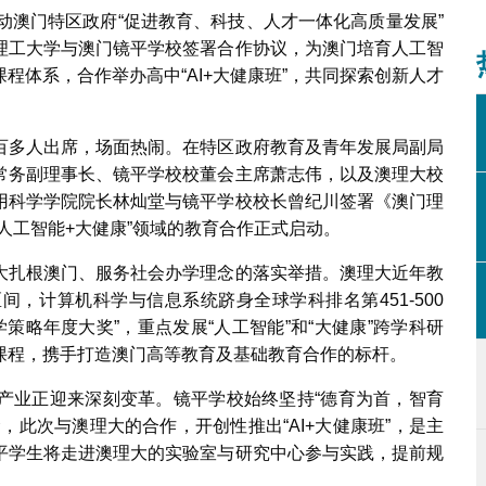
动澳门特区政府“促进教育、科技、人才一体化高质量发展”
理工大学与澳门镜平学校签署合作协议，为澳门培育人工智
程体系，合作举办高中“AI+大健康班”，共同探索创新人才
百多人出席，场面热闹。在特区政府教育及青年发展局副局
常务副理事长、镜平学校校董会主席萧志伟，以及澳理大校
用科学学院院长林灿堂与镜平学校校长曾纪川签署《澳门理
人工智能+大健康”领域的教育合作正式启动。
大扎根澳门、服务社会办学理念的落实举措。澳理大近年教
区间，计算机科学与信息系统跻身全球学科排名第451-500
学策略年度大奖”，重点发展“人工智能”和“大健康”跨学科研
课程，携手打造澳门高等教育及基础教育合作的标杆。
产业正迎来深刻变革。镜平学校始终坚持“德育为首，智育
，此次与澳理大的合作，开创性推出“AI+大健康班”，是主
平学生将走进澳理大的实验室与研究中心参与实践，提前规
。