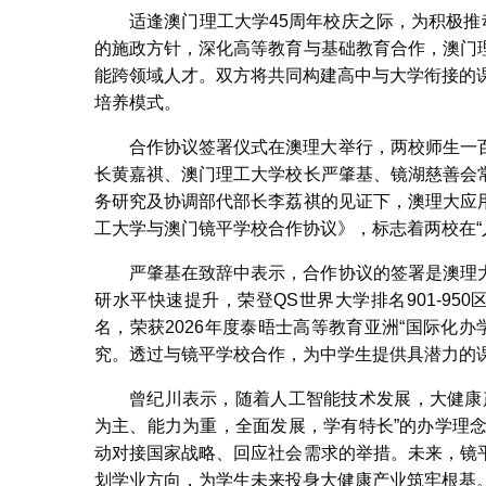
适逢澳门理工大学45周年校庆之际，为积极推
的施政方针，深化高等教育与基础教育合作，澳门
能跨领域人才。双方将共同构建高中与大学衔接的课
培养模式。
合作协议签署仪式在澳理大举行，两校师生一
长黄嘉祺、澳门理工大学校长严肇基、镜湖慈善会
务研究及协调部代部长李荔祺的见证下，澳理大应
工大学与澳门镜平学校合作协议》，标志着两校在“
严肇基在致辞中表示，合作协议的签署是澳理
研水平快速提升，荣登QS世界大学排名901-950
名，荣获2026年度泰晤士高等教育亚洲“国际化办
究。透过与镜平学校合作，为中学生提供具潜力的
曾纪川表示，随着人工智能技术发展，大健康
为主、能力为重，全面发展，学有特长”的办学理念
动对接国家战略、回应社会需求的举措。未来，镜
划学业方向，为学生未来投身大健康产业筑牢根基