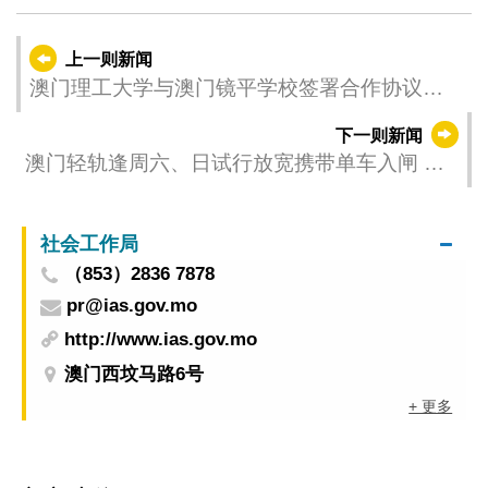
上一则新闻
澳门理工大学与澳门镜平学校签署合作协议培
育人工智能大健康跨领域人才
下一则新闻
澳门轻轨逢周六、日试行放宽携带单车入闸 推
动多元出行与平衡车厢空间使用
社会工作局
（853）2836 7878
pr@ias.gov.mo
http://www.ias.gov.mo
澳门西坟马路6号
+ 更多