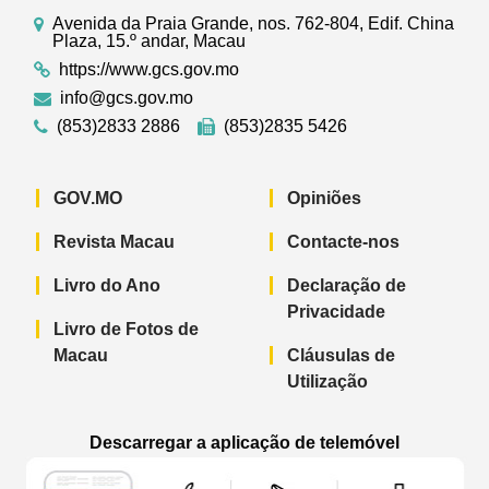
Avenida da Praia Grande, nos. 762-804, Edif. China
Plaza, 15.º andar, Macau
https://www.gcs.gov.mo
info@gcs.gov.mo
(853)2833 2886
(853)2835 5426
GOV.MO
Opiniões
Revista Macau
Contacte-nos
Livro do Ano
Declaração de
Privacidade
Livro de Fotos de
Macau
Cláusulas de
Utilização
Descarregar a aplicação de telemóvel
Aplicação de telemóvel “Notícias do G
Aplicação de telemóvel “
Aplicação 