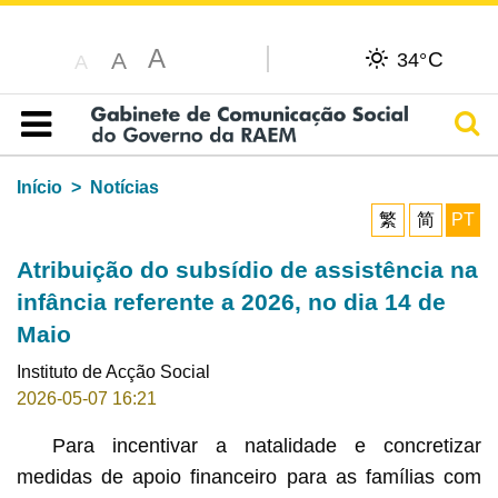
A
C
A
34°
A
Pesq
Índice
Início
Notícias
繁
简
PT
Atribuição do subsídio de assistência na
infância referente a 2026, no dia 14 de
Maio
Instituto de Acção Social
2026-05-07 16:21
Para incentivar a natalidade e concretizar
medidas de apoio financeiro para as famílias com