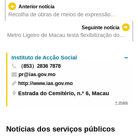
Anterior notícia
Recolha de obras de meios de expressão
ocidental para a Exposição Anual de Artes
Seguinte notícia
Visuais de Macau Optimização dos prémios e do
Metro Ligeiro de Macau testa flexibilização do
mecanismo de colecção de obras para promover
transporte de bicicletas aos Sábados e Domingos
a projecção de artistas locais no exterior
para promover mobilidade sustentável e
Instituto de Acção Social
equilibrar uso das carruagens
（853）2836 7878
pr@ias.gov.mo
http://www.ias.gov.mo
Estrada do Cemitério, n.º 6, Macau
+ mais
Notícias dos serviços públicos