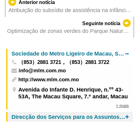
Anterior notícia
Atribuição do subsídio de assistência na infância
referente a 2026, no dia 14 de Maio
Seguinte notícia
Optimização de zonas verdes do Parque Natural
da Barragem de Hac Sá para criar ambiente
ecológico adequado ao jardim amigo das
Sociedade do Metro Ligeiro de Macau, S.A.
borboletas
（853）2881 3721，（853）2881 3722
info@mlm.com.mo
http://www.mlm.com.mo
os
Avenida do Infante D. Henrique, n.
43-
53A, The Macau Square, 7.º andar, Macau
+ mais
Direcção dos Serviços para os Assuntos de Tráfego