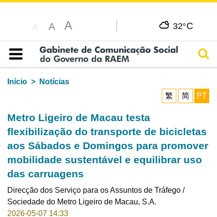
A
C
A
32°
A
Pesq
Índice
Início
Notícias
繁
简
PT
Metro Ligeiro de Macau testa
flexibilização do transporte de bicicletas
aos Sábados e Domingos para promover
mobilidade sustentável e equilibrar uso
das carruagens
Direcção dos Serviço para os Assuntos de Tráfego /
Sociedade do Metro Ligeiro de Macau, S.A.
2026-05-07 14:33