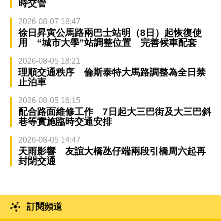
時交管
2026-08-07 18:47
徐日昇寅公馬路兩巴士站明（8日）起恢復使
用 “城市大學”站調整位置 完善候車配套
2026-08-05 18:21
理順交通秩序 倫斯泰特大馬路調整為全日禁
止泊車
2026-08-05 16:15
配合路面維修工作 7日起大三巴街及大三巴斜
巷等實施臨時交通安排
2026-08-05 14:47
天雨影響 友誼大橋氹仔端兩段引橋周六起再
封閉交通
訂閱頻道