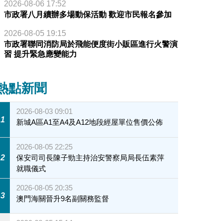
2026-08-06 17:52
市政署八月續辦多場動保活動 歡迎市民報名參加
2026-08-05 19:15
市政署聯同消防局於飛能便度街小販區進行火警演
習 提升緊急應變能力
熱點新聞
2026-08-03 09:01
1
新城A區A1至A4及A12地段經屋單位售價公佈
2026-08-05 22:25
2
保安司司長陳子勁主持治安警察局局長伍素萍
就職儀式
2026-08-05 20:35
3
澳門海關晉升9名副關務監督