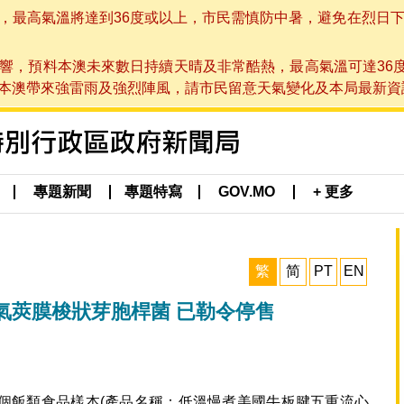
高氣溫將達到36度或以上，市民需慎防中暑，避免在烈日下進行戶
響，預料本澳未來數日持續天晴及非常酷熱，最高氣溫可達36
帶來強雷雨及強烈陣風，請市民留意天氣變化及本局最新資訊。(於 2
專題新聞
專題特寫
GOV.MO
+ 更多
繁
简
PT
EN
氣莢膜梭狀芽胞桿菌 已勒令停售
個飯類食品樣本(產品名稱：低溫慢煮美國牛板腱五重流心