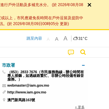
外活動及多補充水分。 (於 2026年08月08
度或以上，市民應避免長時間在戶外逗留及提防中
026年08月09日00時05分 更新)
A
A
跳至內容
31°
C
A
市政署
（853）2833 7676（市民服務熱線 - 辦公時間有
專人接聽，如遇線路繁忙、非辦公時段備有錄音
服務。）
webmaster@iam.gov.mo
http://www.iam.gov.mo
澳門新馬路163號
+ 更多