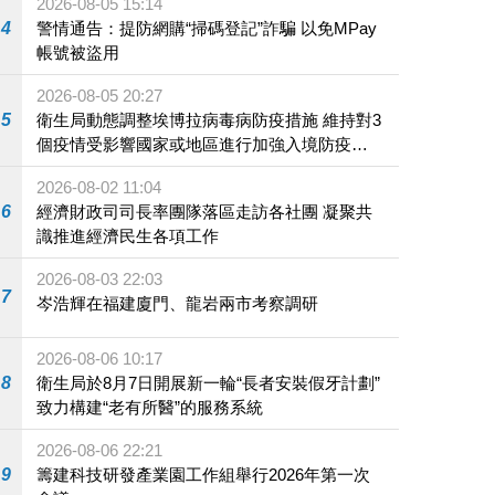
2026-08-05 15:14
4
警情通告：提防網購“掃碼登記”詐騙 以免MPay
帳號被盜用
2026-08-05 20:27
5
衛生局動態調整埃博拉病毒病防疫措施 維持對3
個疫情受影響國家或地區進行加強入境防疫措
施
2026-08-02 11:04
6
經濟財政司司長率團隊落區走訪各社團 凝聚共
識推進經濟民生各項工作
2026-08-03 22:03
7
岑浩輝在福建廈門、龍岩兩市考察調研
2026-08-06 10:17
8
衛生局於8月7日開展新一輪“長者安裝假牙計劃”
致力構建“老有所醫”的服務系統
2026-08-06 22:21
9
籌建科技研發產業園工作組舉行2026年第一次