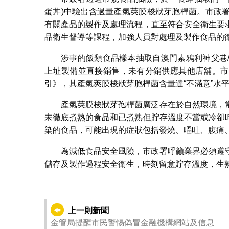
蛋丼)中驗出含過量產氣莢膜梭狀芽胞桿菌。市政
有關產品的製作及處理流程，直至符合安全衛生要
品衛生督導等課程，加強人員對處理及製作食品的
涉事的飯類食品樣本抽取自澳門素鴉利神父巷/竹園圍
上址製備並直接銷售，未有分銷供應其他店舖。市
引》，其產氣莢膜梭狀芽胞桿菌含量達“不滿意”水
產氣莢膜梭狀芽孢桿菌廣泛存在於自然環境，
未徹底煮熟的食品和已煮熟但貯存溫度不當或冷卻
染的食品，可能出現的症狀包括發燒、嘔吐、腹痛
為減低食品安全風險，市政署呼籲業界必須遵
儲存及製作過程安全衛生，時刻留意貯存溫度，生
上一則新聞
金管局提醒市民警惕偽冒金融機構網站及信息