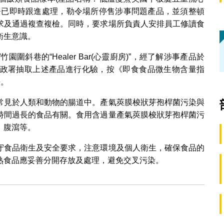
署已即時跟進處理，勒令場所停售涉事問題產品，並須整頓
求及通過複查複檢。同時，要求場所負責人安排員工修讀食
衛生意識。
斜巷的“Healer Bar(心靈廚房)”，經了解涉事產品於
政署抽取上述產品進行化驗，按《即食食品微生物含量指
平。
常見於人類和動物的腸道中。產氣莢膜梭狀芽孢桿菌污染與
時間過長的食品有關。食用含過量產氣莢膜梭狀芽孢桿菌污
、腹瀉等。
守食品衛生及安全要求，注意環境及個人衛生，確保食品的
熟食品應妥善分開存放及處理，避免交叉污染。