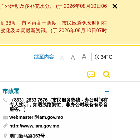
及多补充水分。 (于 2026年08月10日06
到36度，市区再高一两度，市民应避免长时间在
局最新资讯。(于 2026年08月10日07时
A
A
跳至内容
34°
C
A
市政署
（853）2833 7676（市民服务热线 - 办公时间有
专人接听，如遇线路繁忙、非办公时段备有录音
服务。）
webmaster@iam.gov.mo
http://www.iam.gov.mo
澳门新马路163号