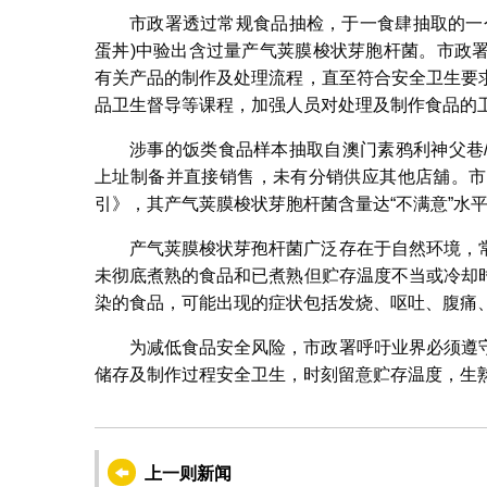
市政署透过常规食品抽检，于一食肆抽取的一
蛋丼)中验出含过量产气荚膜梭状芽胞杆菌。市政
有关产品的制作及处理流程，直至符合安全卫生要
品卫生督导等课程，加强人员对处理及制作食品的
涉事的饭类食品样本抽取自澳门素鸦利神父巷/竹园围
上址制备并直接销售，未有分销供应其他店舖。市
引》，其产气荚膜梭状芽胞杆菌含量达“不满意”水
产气荚膜梭状芽孢杆菌广泛存在于自然环境，
未彻底煮熟的食品和已煮熟但贮存温度不当或冷却
染的食品，可能出现的症状包括发烧、呕吐、腹痛
为减低食品安全风险，市政署呼吁业界必须遵
储存及制作过程安全卫生，时刻留意贮存温度，生
上一则新闻