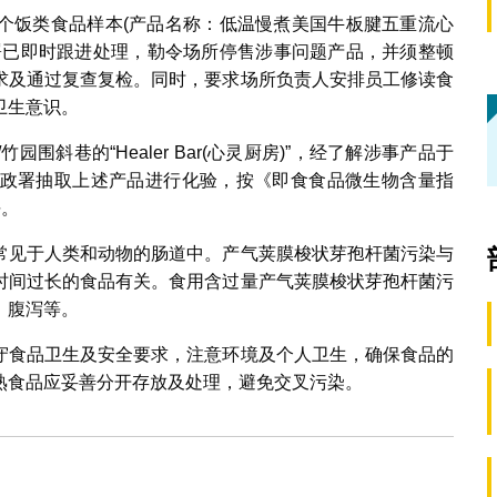
个饭类食品样本(产品名称：低温慢煮美国牛板腱五重流心
署已即时跟进处理，勒令场所停售涉事问题产品，并须整顿
求及通过复查复检。同时，要求场所负责人安排员工修读食
卫生意识。
斜巷的“Healer Bar(心灵厨房)”，经了解涉事产品于
政署抽取上述产品进行化验，按《即食食品微生物含量指
平。
常见于人类和动物的肠道中。产气荚膜梭状芽孢杆菌污染与
时间过长的食品有关。食用含过量产气荚膜梭状芽孢杆菌污
、腹泻等。
守食品卫生及安全要求，注意环境及个人卫生，确保食品的
熟食品应妥善分开存放及处理，避免交叉污染。