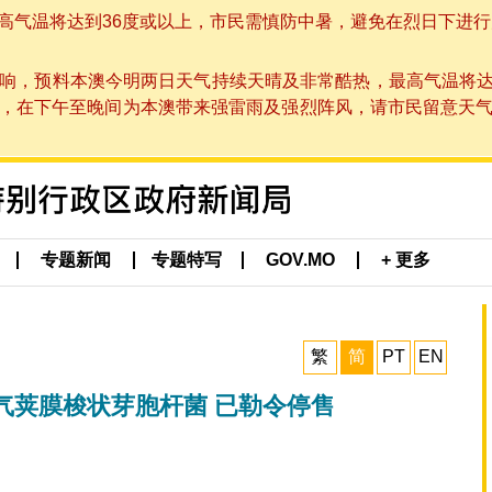
温将达到36度或以上，市民需慎防中暑，避免在烈日下进行户外活动
响，预料本澳今明两日天气持续天晴及非常酷热，最高气温将达
在下午至晚间为本澳带来强雷雨及强烈阵风，请市民留意天气变化及本
专题新闻
专题特写
GOV.MO
+ 更多
繁
简
PT
EN
气荚膜梭状芽胞杆菌 已勒令停售