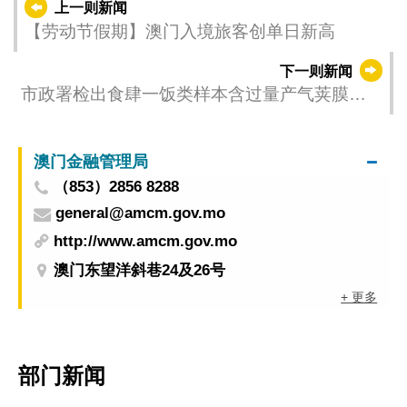
上一则新闻
【劳动节假期】澳门入境旅客创单日新高
下一则新闻
市政署检出食肆一饭类样本含过量产气荚膜梭
状芽胞杆菌 已勒令停售
澳门金融管理局
（853）2856 8288
general@amcm.gov.mo
http://www.amcm.gov.mo
澳门东望洋斜巷24及26号
+ 更多
部门新闻