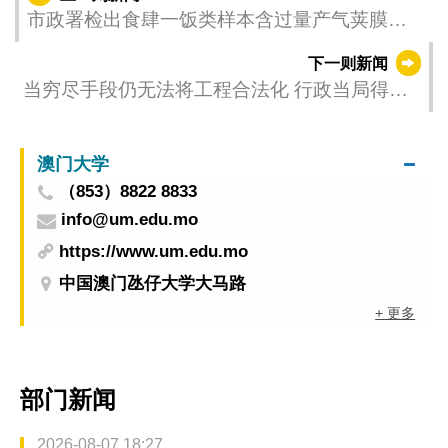
市政署检出食肆一饭类样本含过量产气荚膜梭
状芽胞杆菌 已勒令停售
下一则新闻
当穷尽手段仍无法将工程合法化 行政当局得下
令拆卸
澳门大学
（853）8822 8833
info@um.edu.mo
https://www.um.edu.mo
中国澳门氹仔大学大马路
+ 更多
部门新闻
2026-08-07 18:27