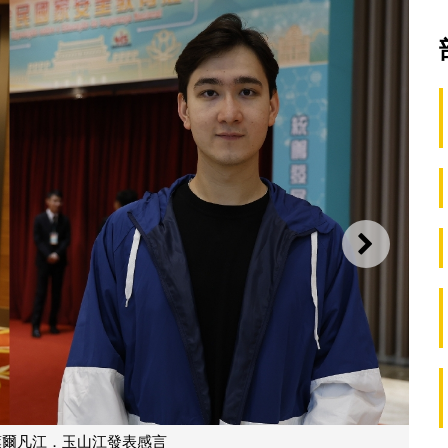
下一則
葉爾凡江．玉山江發表感言