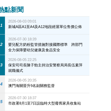
熱點新聞
2026-08-03 09:01
1
新城A區A1至A4及A12地段經屋單位售價公佈
2026-07-30 18:39
2
嬰兒配方奶粉監管措施對接國際標準 跨部門
全力保障嬰幼兒健康及食品安全
2026-08-05 22:25
3
保安司司長陳子勁主持治安警察局局長伍素萍
就職儀式
2026-08-05 20:35
4
澳門海關晉升9名副關務監督
2026-07-30 18:37
5
市政署8月1至7日設臨時大型廢舊家具收集站