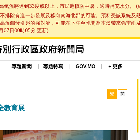
將達到33度或以上，市民應慎防中暑，適時補充水分。 (於 202
不排除有進一步發展及移向南海北部的可能。預料受該系統及
高溫觸發引起的強對流，可能在下午至晚間為本澳帶來強雷雨
07日00時05分 更新)
專題新聞
專題特寫
GOV.MO
+ 更多
繁
简
全教育展