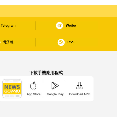
Telegram
Weibo
電子報
RSS
下載手機應用程式
澳門政府新聞 APP - App Store 下載
澳門政府新聞 APP - Google Pla
澳門政府新聞 APP -