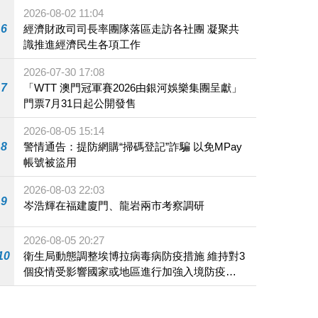
2026-08-02 11:04
6
經濟財政司司長率團隊落區走訪各社團 凝聚共
識推進經濟民生各項工作
2026-07-30 17:08
7
「WTT 澳門冠軍賽2026由銀河娛樂集團呈獻」
門票7月31日起公開發售
2026-08-05 15:14
8
警情通告：提防網購“掃碼登記”詐騙 以免MPay
帳號被盜用
2026-08-03 22:03
9
岑浩輝在福建廈門、龍岩兩市考察調研
2026-08-05 20:27
10
衛生局動態調整埃博拉病毒病防疫措施 維持對3
個疫情受影響國家或地區進行加強入境防疫措
施