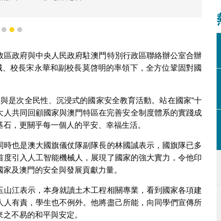
1
2
3
政區政府與中央人民政府駐澳門特別行政區聯絡辦公室合辦
金城、校長宋永華和副校長莫啓明的率領下，全方位鞏固對國
往參與是次全民性、沉浸式的國家安全教育活動。站在國家“十
澳大人共同回顧國家與澳門特區在完善安全制度體系的實踐成
基石，更關乎每一個人的平安、幸福生活。
同時也是澳大國旗儀仗隊副隊長的林國誠表示，國旗隊已多
首度引入人工智能機械人，展現了國家的強大實力，令他印
國家及澳門的安全與發展貢獻力量。
玉山江表示，本身就讀土木工程相關專業，看到國家各項建
人人有責，學生也不例外。他將盡己所能，向同學們宣傳所
來之不易的和平與安定。