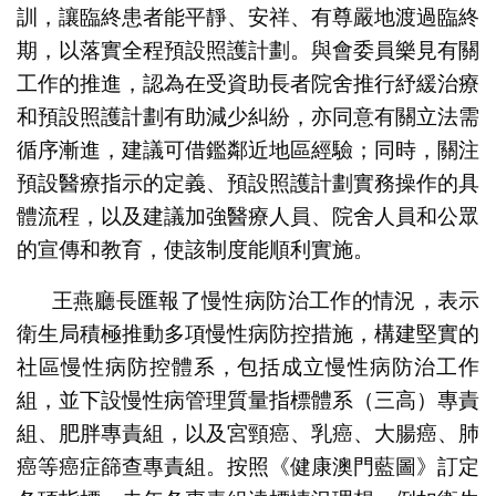
訓，讓臨終患者能平靜、安祥、有尊嚴地渡過臨終
期，以落實全程預設照護計劃。與會委員樂見有關
工作的推進，認為在受資助長者院舍推行紓緩治療
和預設照護計劃有助減少糾紛，亦同意有關立法需
循序漸進，建議可借鑑鄰近地區經驗；同時，關注
預設醫療指示的定義、預設照護計劃實務操作的具
體流程，以及建議加強醫療人員、院舍人員和公眾
的宣傳和教育，使該制度能順利實施。
王燕廳長匯報了慢性病防治工作的情況，表示
衛生局積極推動多項慢性病防控措施，構建堅實的
社區慢性病防控體系，包括成立慢性病防治工作
組，並下設慢性病管理質量指標體系（三高）專責
組、肥胖專責組，以及宮頸癌、乳癌、大腸癌、肺
癌等癌症篩查專責組。按照《健康澳門藍圖》訂定