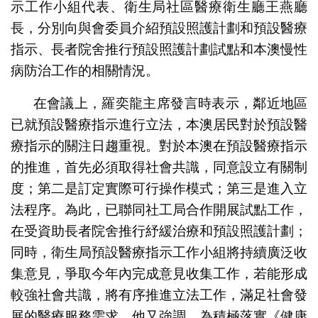
示工作小組代表、衛生局社區醫療衛生廳王燕廳
長，分別向與會委員介紹預設照護計劃和預設醫療
指示、長者院舍推行預設照護計劃試點和本澳慢性
梁玉華委員就本澳慢性病防治的工作發表意見
病防治工作的相關情況。
在會議上，羅奕龍主席發言時表示，鄰近地區
已就預設醫療指示進行立法，本澳居民對於預設醫
療指示的關注日趨重視。對於本澳在預設醫療指示
的推進，首先必須取得社會共識，同意設立有關制
度；第二是訂定實際可行操作模式；第三是進入立
法程序。為此，已聯同社工局合作開展試點工作，
在受資助長者院舍推行紓緩治療和預設照護計劃；
同時，衛生局預設醫療指示工作小組將持續廣泛收
集意見，爭取今年內完成意見收集工作，若能形成
較強社會共識，將有序推進立法工作，滿足社會發
展的醫療服務需求。他又強調，為積極落實《健康