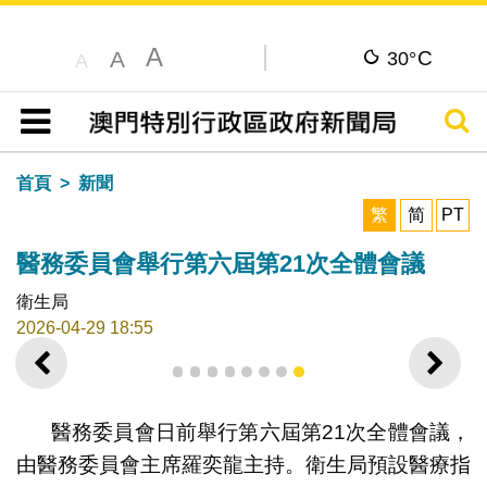
A
C
A
30°
A
搜尋
目錄
首頁
新聞
繁
简
PT
醫務委員會舉行第六屆第21次全體會議
衛生局
2026-04-29 18:55
上一則
下一
1
2
3
4
5
6
7
8
醫務委員會日前舉行第六屆第21次全體會議，
由醫務委員會主席羅奕龍主持。衛生局預設醫療指