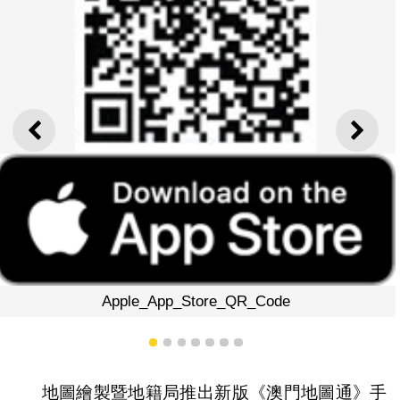
上一則
下一
Apple_App_Store_QR_Code
1
2
3
4
5
6
7
地圖繪製暨地籍局推出新版《澳門地圖通》手