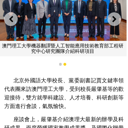
上一則
下一
澳門理工大學機器翻譯暨人工智能應用技術教育部工程研
究中心研究團隊介紹科研項目
1
2
北京外國語大學校長、黨委副書記賈文鍵率領
代表團來訪澳門理工大學，受到校長嚴肇基等的歡
迎接待，雙方就學科建設、人才培養、科研創新等
方面進行會談，氣氛愉快。
座談會上，嚴肇基介紹澳理大最新的辦學及科
研成果，兩度榮獲國家教學成果獎，及國際化辦學