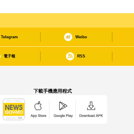
Telegram
Weibo
電子報
RSS
下載手機應用程式
澳門政府新聞 APP - App Store 下載
澳門政府新聞 APP - Google Pla
澳門政府新聞 APP -