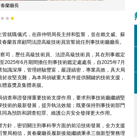
黃春蘭廳長
1
2
3
舉行主管就職儀式，在薛仲明局長主持和監誓，並在賴文威、蘇
黃春蘭首席顧問法證高級技術員宣誓就任刑事技術廳廳長。
法警察司，歷任高級技術員、法證高級技術員，其在刑事鑑定
至2025年6月期間擔任刑事技術鑑定處處長，自2025年7月
業知識深厚，管理經驗豐富，嚴謹縝密，專業高效，具大局
善於攻堅克難，為本局偵破重大案件提供關鍵的技術支援，
集體嘉獎及集體表揚。
局偵查舉證發揮重要技術支撐作用，要求刑事技術廳繼續堅
學技術的最新發展，提升執法效能；既要保持刑事技術部門
共同為預防和調查犯罪、維護公共安全發揮更大作用。
警方針，密切關注刑事科學方面的前沿技術發展，全力支援
司警局相信，黃春蘭廳長履新後能繼續秉承三個新型警務理