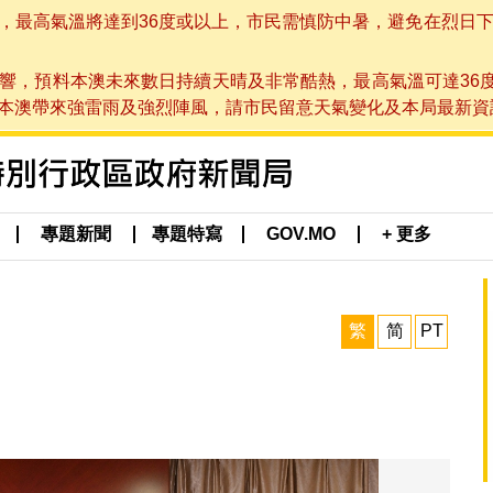
高氣溫將達到36度或以上，市民需慎防中暑，避免在烈日下進行戶
響，預料本澳未來數日持續天晴及非常酷熱，最高氣溫可達36
帶來強雷雨及強烈陣風，請市民留意天氣變化及本局最新資訊。(於 2
專題新聞
專題特寫
GOV.MO
+ 更多
繁
简
PT