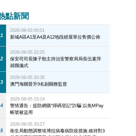
熱點新聞
2026-08-03 09:01
1
新城A區A1至A4及A12地段經屋單位售價公佈
2026-08-05 22:25
2
保安司司長陳子勁主持治安警察局局長伍素萍
就職儀式
2026-08-05 20:35
3
澳門海關晉升9名副關務監督
2026-08-05 15:14
4
警情通告：提防網購“掃碼登記”詐騙 以免MPay
帳號被盜用
2026-08-05 20:27
5
衛生局動態調整埃博拉病毒病防疫措施 維持對3