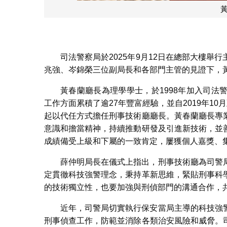
司法警察局於2025年9月12日在總部大樓
兆強、岑錦榮三位副局長和各部門主管的見證下，
黃春蘭廳長為理學學士，於1998年加入司
工作方面累積了逾27年豐富經驗，並自2019年10月
起以代任方式擔任刑事技術廳廳長。黃春蘭廳長專
意識和擔當精神，持續推動研發及引進新技術，並
成績備受上級和下屬的一致肯定，屢獲個人嘉獎、
薛仲明局長在儀式上指出，刑事技術廳為司警
定貫徹科技強警理念，秉持革新思維，緊貼刑事科
的技術獨立性，也要加強與刑偵部門的溝通合作，
近年，司警局切實執行保安當局主導的科技強
刑事偵查工作，防範並消除各類治安風險和威脅。