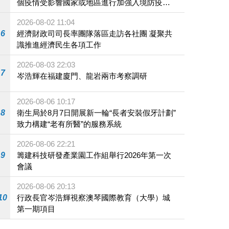
個疫情受影響國家或地區進行加強入境防疫措
施
2026-08-02 11:04
6
經濟財政司司長率團隊落區走訪各社團 凝聚共
識推進經濟民生各項工作
2026-08-03 22:03
7
岑浩輝在福建廈門、龍岩兩市考察調研
2026-08-06 10:17
8
衛生局於8月7日開展新一輪“長者安裝假牙計劃”
致力構建“老有所醫”的服務系統
2026-08-06 22:21
9
籌建科技研發產業園工作組舉行2026年第一次
會議
2026-08-06 20:13
10
行政長官岑浩輝視察澳琴國際教育（大學）城
第一期項目