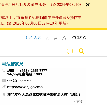
外活動及多補充水分。 (於 2026年08月08
度或以上，市民應避免長時間在戶外逗留及提防中
026年08月08日17時10分 更新)
A
A
跳至內容
32°
C
A
司法警察局
總機：（853）2855 7777
24小時報案熱線：993
nar@pj.gov.mo
http://www.pj.gov.mo
澳門友誼大馬路 823號司法警察局大樓（總部）
+ 更多