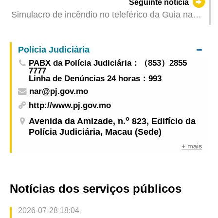
Seguinte notícia
Chikungunya
Simulacro de incêndio no teleférico da Guia na
próxima segunda-feira exige vedação parcial da
área
Polícia Judiciária
PABX da Polícia Judiciária：（853）2855
7777
Linha de Denúncias 24 horas：993
nar@pj.gov.mo
http://www.pj.gov.mo
o
Avenida da Amizade, n.
823, Edifício da
Polícia Judiciária, Macau (Sede)
+ mais
Notícias dos serviços públicos
2026-07-28 18:04