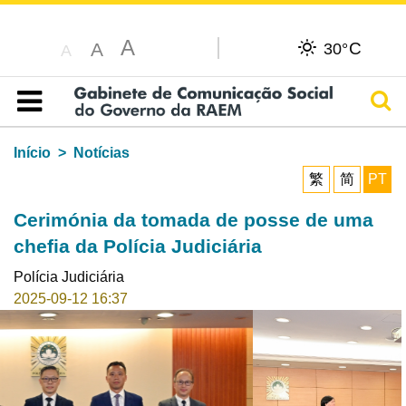
A
C
A
30°
A
Pesq
Índice
Início
Notícias
繁
简
PT
Cerimónia da tomada de posse de uma
chefia da Polícia Judiciária
Polícia Judiciária
2025-09-12 16:37