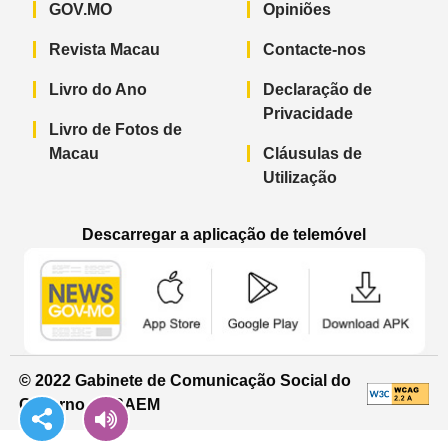
GOV.MO
Opiniões
Revista Macau
Contacte-nos
Livro do Ano
Declaração de
Privacidade
Livro de Fotos de
Macau
Cláusulas de
Utilização
Descarregar a aplicação de telemóvel
Aplicação de telemóvel “Notícias do G
Aplicação de telemóvel “
Aplicação 
© 2022 Gabinete de Comunicação Social do
Governo da RAEM