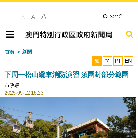
A
C
A
32°
A
搜尋
目錄
首頁
新聞
繁
简
PT
EN
下周一松山纜車消防演習 須圍封部分範圍
市政署
2025-09-12 16:23