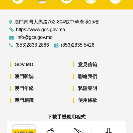
澳門南灣大馬路762-804號中華廣場15樓
https://www.gcs.gov.mo
info@gcs.gov.mo
(853)2833 2886
(853)2835 5426
GOV.MO
意見信箱
澳門雜誌
聯絡我們
澳門年鑑
私隱聲明
澳門相簿
使用條款
下載手機應用程式
澳門政府新聞 APP - App Store 下載
澳門政府新聞 APP - Googl
澳門政府新聞 