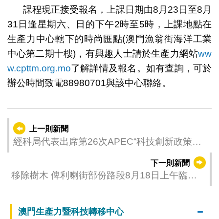
課程現正接受報名，上課日期由8月23日至8月
31日逢星期六、日的下午2時至5時，上課地點在
生產力中心轄下的時尚匯點(澳門漁翁街海洋工業
中心第二期十樓)，有興趣人士請於生產力網站
ww
w.cpttm.org.mo
了解詳情及報名。如有查詢，可於
辦公時間致電88980701與該中心聯絡。
上一則新聞
經科局代表出席第26次APEC“科技創新政策伙
伴”會議
下一則新聞
移除樹木 俾利喇街部份路段8月18日上午臨時
封閉交通
澳門生產力暨科技轉移中心