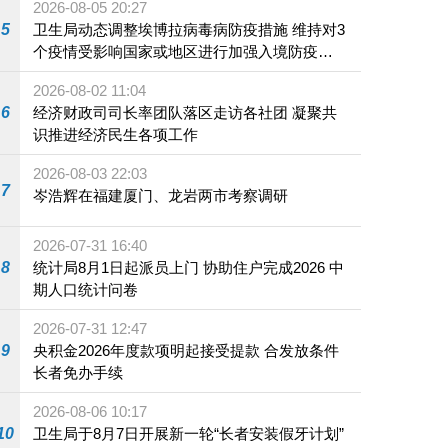
2026-08-05 20:27
5
卫生局动态调整埃博拉病毒病防疫措施 维持对3
个疫情受影响国家或地区进行加强入境防疫措
施
2026-08-02 11:04
6
经济财政司司长率团队落区走访各社团 凝聚共
识推进经济民生各项工作
2026-08-03 22:03
7
岑浩辉在福建厦门、龙岩两市考察调研
2026-07-31 16:40
8
统计局8月1日起派员上门 协助住户完成2026 中
期人口统计问卷
2026-07-31 12:47
9
央积金2026年度款项明起接受提款 合发放条件
长者免办手续
2026-08-06 10:17
10
卫生局于8月7日开展新一轮“长者安装假牙计划”